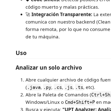
código muerto y malas prácticas.
🚀
Integración Transparente:
La exte
comunica con nuestro backend (Clean 
forma remota, por lo que no consume 
de tu máquina.
Uso
Analizar un solo archivo
Abre cualquier archivo de código fue
(
,
,
,
,
, etc).
.java
.py
.cs
.js
.ts
Abre la Paleta de Comandos (
Ctrl+Sh
Windows/Linux o
en mac
Cmd+Shift+P
Busca y ejecuta:
"UPT Analyzer: Anali