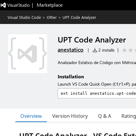
|   Marketplace
Visual Studio Code
>
Other
>
UPT Code Analyzer
UPT Code Analyzer
anestatico
|
2 installs
|
Analizador Estático de Código con Métric
Installation
Launch VS Code Quick Open (
), p
Ctrl+P
Overview
Version History
Q & A
Ratin
UPT Code Analyzer - VS Code Ex