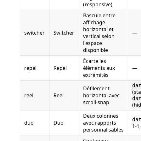
(responsive)
Bascule entre
affichage
horizontal et
switcher
Switcher
—
vertical selon
l'espace
disponible
Écarte les
repel
Repel
éléments aux
—
extrémités
da
Défilement
(st
reel
Reel
horizontal avec
da
scroll‑snap
(hi
Deux colonnes
da
duo
Duo
avec rapports
1-1,
personnalisables
Conteneur