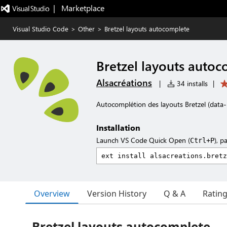
|   Marketplace
Visual Studio Code
>
Other
>
Bretzel layouts autocomplete
Bretzel layouts auto
Alsacréations
|
34 installs
|
Autocomplétion des layouts Bretzel (dat
Installation
Launch VS Code Quick Open (
), p
Ctrl+P
Overview
Version History
Q & A
Ratin
Bretzel layouts autocomplete