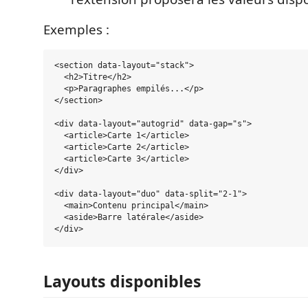
Exemples :
<section data-layout="stack">

  <h2>Titre</h2>

  <p>Paragraphes empilés...</p>

</section>

<div data-layout="autogrid" data-gap="s">

  <article>Carte 1</article>

  <article>Carte 2</article>

  <article>Carte 3</article>

</div>

<div data-layout="duo" data-split="2-1">

  <main>Contenu principal</main>

  <aside>Barre latérale</aside>

Layouts disponibles