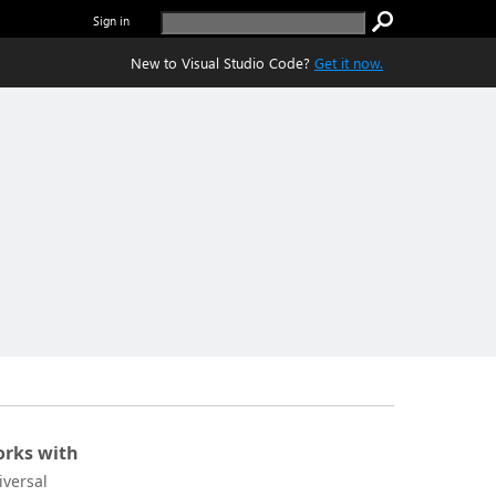
Sign in
New to Visual Studio Code?
Get it now.
rks with
iversal