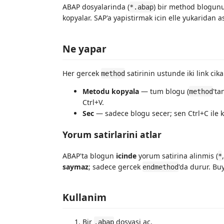
ABAP dosyalarinda (
) bir method blogunu
*.abap
kopyalar. SAP'a yapistirmak icin elle yukaridan a
Ne yapar
Her gercek
satirinin ustunde iki link cika
method
Metodu kopyala
— tum blogu (
'ta
method
Ctrl+V.
Sec
— sadece blogu secer; sen Ctrl+C ile k
Yorum satirlarini atlar
ABAP'ta blogun
icinde
yorum satirina alinmis (
*
saymaz
; sadece gercek
'da durur. Bu
endmethod
Kullanim
Bir
dosyasi ac.
.abap