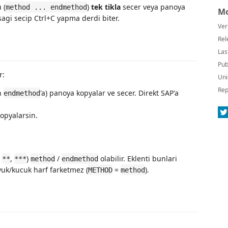
 (
)
tek tikla
secer veya panoya
method ... endmethod
Mo
sagi secip Ctrl+C yapma derdi biter.
Ver
Rel
Las
Pub
r:
Uni
Rep
n
'a) panoya kopyalar ve secer. Direkt SAP'a
endmethod
opyalarsin.
,
,
)
/
olabilir. Eklenti bunlari
**
***
method
endmethod
yuk/kucuk harf farketmez (
=
).
METHOD
method