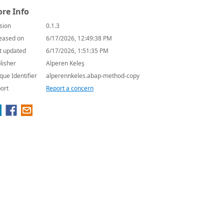
re Info
sion
0.1.3
eased on
6/17/2026, 12:49:38 PM
t updated
6/17/2026, 1:51:35 PM
lisher
Alperen Keleş
que Identifier
alperennkeles.abap-method-copy
ort
Report a concern