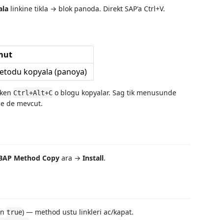
ala
linkine tikla → blok panoda. Direkt SAP'a Ctrl+V.
mut
metodu kopyala (panoya)
yken
o blogu kopyalar. Sag tik menusunde
Ctrl+Alt+C
de de mevcut.
BAP Method Copy
ara →
Install
.
an
) — method ustu linkleri ac/kapat.
true