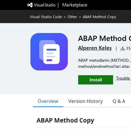
|   Marketplace
Visual Studio Code
>
Other
>
ABAP Method Copy
ABAP Method 
Alperen Keleş
|
35 
ABAP metodlarini (METHOD...
method/endmethod'lari atlar.
Trouble 
Install
Overview
Version History
Q & A
ABAP Method Copy