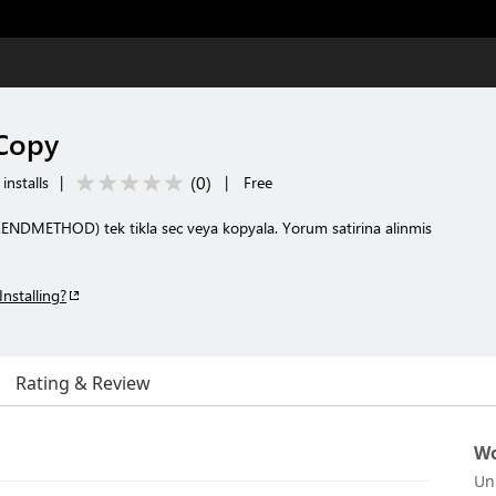
Copy
(
0
)
installs
|
|
Free
ENDMETHOD) tek tikla sec veya kopyala. Yorum satirina alinmis
Installing?
Rating & Review
Wo
Un