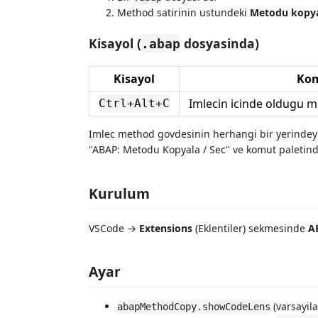
Method satirinin ustundeki
Metodu kopy
Kisayol (
dosyasinda)
.abap
Kisayol
Ko
Imlecin icinde oldugu 
Ctrl+Alt+C
Imlec method govdesinin herhangi bir yerinde
"ABAP: Metodu Kopyala / Sec" ve komut paletin
Kurulum
VSCode →
Extensions
(Eklentiler) sekmesinde
A
Ayar
(varsayil
abapMethodCopy.showCodeLens