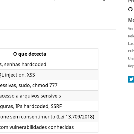
Pr
Mo
Ver
Rel
Las
Pub
O que detecta
Uni
ns, senhas hardcoded
Rep
QL injection, XSS
essivas, sudo, chmod 777
 acesso a arquivos sensíveis
guras, IPs hardcoded, SSRF
efone sem consentimento (Lei 13.709/2018)
om vulnerabilidades conhecidas