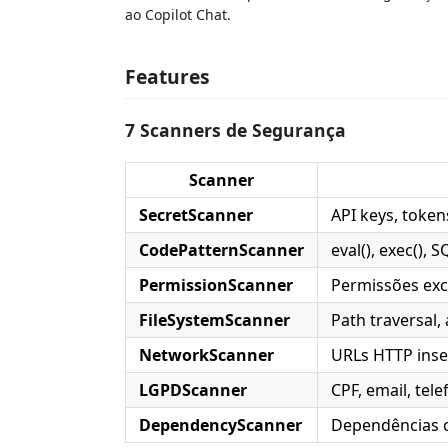
ao Copilot Chat.
Features
7 Scanners de Segurança
Scanner
SecretScanner
API keys, toke
CodePatternScanner
eval(), exec(), S
PermissionScanner
Permissões exc
FileSystemScanner
Path traversal,
NetworkScanner
URLs HTTP inse
LGPDScanner
CPF, email, tel
DependencyScanner
Dependências c