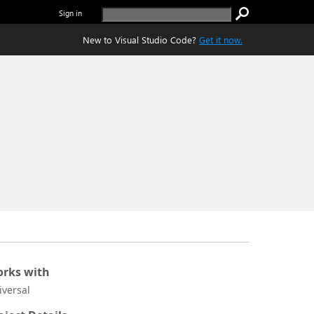
Sign in
New to Visual Studio Code?
Get it now.
rks with
iversal