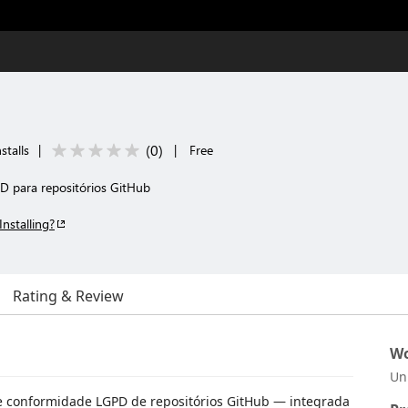
(
0
)
stalls
|
|
Free
D para repositórios GitHub
Installing?
Rating & Review
Wo
Un
e conformidade LGPD de repositórios GitHub — integrada