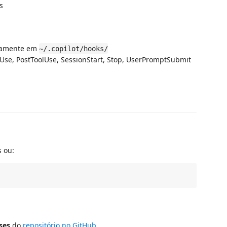
s
icamente em
~/.copilot/hooks/
Use, PostToolUse, SessionStart, Stop, UserPromptSubmit
 ou:
ses
do
repositório no GitHub
.