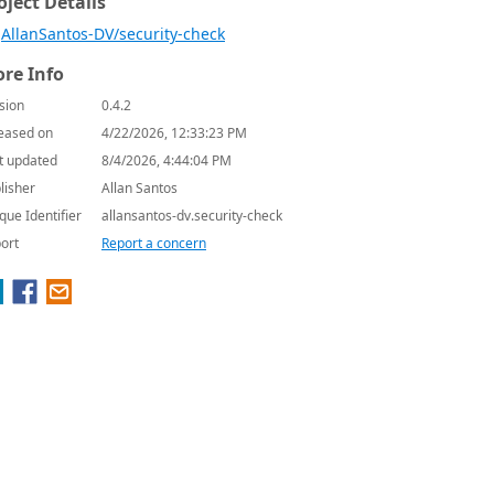
oject Details
AllanSantos-DV/security-check
re Info
sion
0.4.2
eased on
4/22/2026, 12:33:23 PM
t updated
8/4/2026, 4:44:04 PM
lisher
Allan Santos
que Identifier
allansantos-dv.security-check
ort
Report a concern