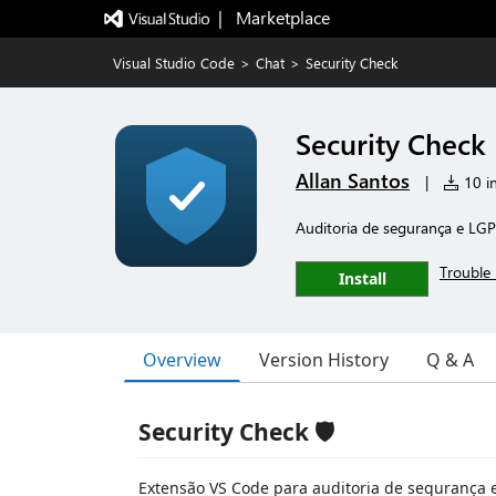
|   Marketplace
Visual Studio Code
>
Chat
>
Security Check
Security Check
Allan Santos
|
10 in
Auditoria de segurança e LGP
Trouble 
Install
Overview
Version History
Q & A
Security Check 🛡️
Extensão VS Code para auditoria de segurança 