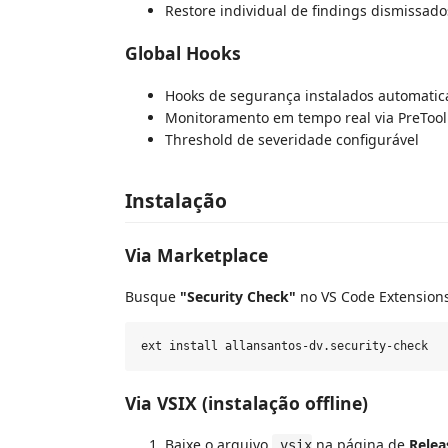
Restore individual de findings dismissado
Global Hooks
Hooks de segurança instalados automat
Monitoramento em tempo real via PreTool
Threshold de severidade configurável
Instalação
Via Marketplace
Busque
"Security Check"
no VS Code Extensions
Via VSIX (instalação offline)
Baixe o arquivo
na página de
Relea
.vsix