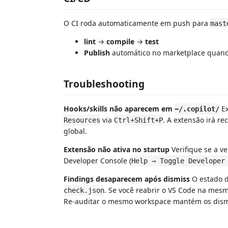
O CI roda automaticamente em push para
mast
lint
→
compile
→
test
Publish
automático no marketplace quan
Troubleshooting
Hooks/skills não aparecem em
Ex
~/.copilot/
via
. A extensão irá re
Resources
Ctrl+Shift+P
global.
Extensão não ativa no startup
Verifique se a ve
Developer Console (
Help → Toggle Developer
Findings desaparecem após dismiss
O estado d
. Se você reabrir o VS Code na mes
check.json
Re-auditar o mesmo workspace mantém os dismi