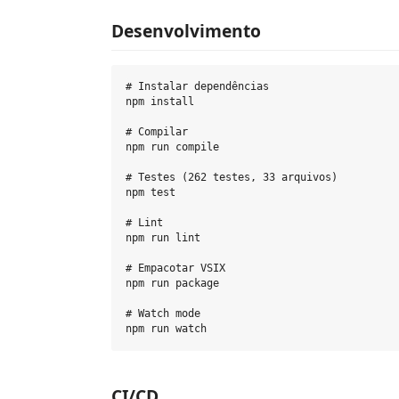
Desenvolvimento
# Instalar dependências

npm install

# Compilar

npm run compile

# Testes (262 testes, 33 arquivos)

npm test

# Lint

npm run lint

# Empacotar VSIX

npm run package

# Watch mode

CI/CD