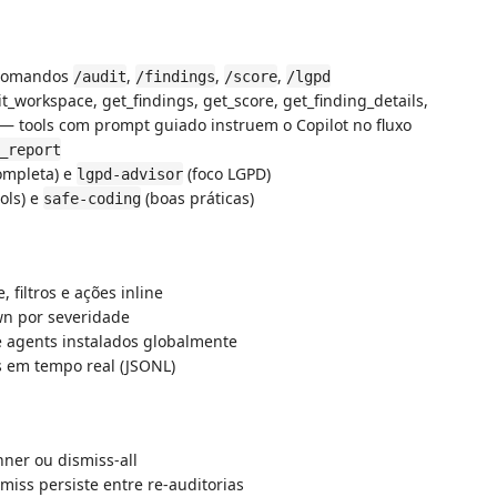
comandos
,
,
,
/audit
/findings
/score
/lgpd
it_workspace, get_findings, get_score, get_finding_details,
t — tools com prompt guiado instruem o Copilot no fluxo
_report
ompleta) e
(foco LGPD)
lgpd-advisor
ols) e
(boas práticas)
safe-coding
 filtros e ações inline
wn por severidade
s e agents instalados globalmente
s em tempo real (JSONL)
nner ou dismiss-all
smiss persiste entre re-auditorias