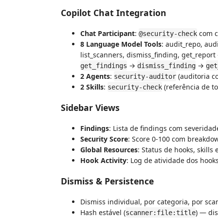
Copilot Chat Integration
Chat Participant
:
com 
@security-check
8 Language Model Tools
: audit_repo, aud
list_scanners, dismiss_finding, get_repor
→
→
get_findings
dismiss_finding
get
2 Agents
:
(auditoria c
security-auditor
2 Skills
:
(referência de to
security-check
Sidebar Views
Findings
: Lista de findings com severidade,
Security Score
: Score 0-100 com breakdo
Global Resources
: Status de hooks, skill
Hook Activity
: Log de atividade dos hook
Dismiss & Persistence
Dismiss individual, por categoria, por sca
Hash estável (
) — di
scanner:file:title