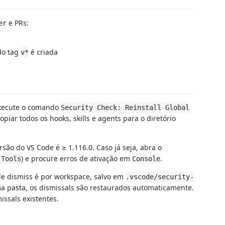
e PRs:
er
do tag
é criada
v*
ecute o comando
Security Check: Reinstall Global
copiar todos os hooks, skills e agents para o diretório
rsão do VS Code é ≥ 1.116.0. Caso já seja, abra o
) e procure erros de ativação em
.
 Tools
Console
e dismiss é por workspace, salvo em
.vscode/security-
ma pasta, os dismissals são restaurados automaticamente.
ssals existentes.