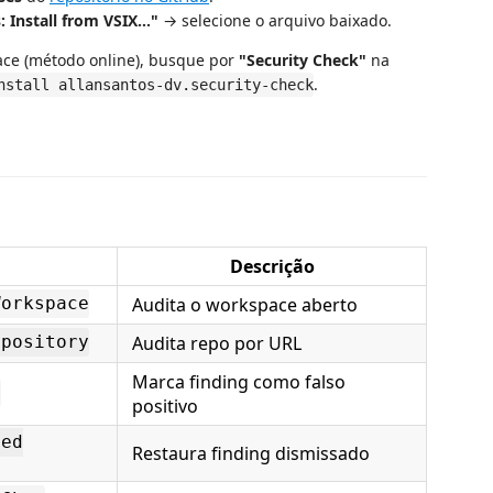
 Install from VSIX..."
→ selecione o arquivo baixado.
lace (método online), busque por
"Security Check"
na
.
nstall allansantos-dv.security-check
Descrição
Audita o workspace aberto
Workspace
Audita repo por URL
epository
Marca finding como falso
g
positivo
sed
Restaura finding dismissado