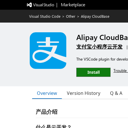
|   Marketplace
Visual Studio Code
>
Other
>
Alipay CloudBase
Alipay CloudBa
支付宝小程序云开发
The VSCode plugin for develop
Trouble 
Install
Overview
Version History
Q & A
产品介绍
什么是云开发？