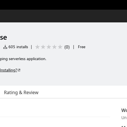
se
(
0
)
|
605 installs
|
|
Free
ing serverless application.
Installing?
Rating & Review
Wo
Un