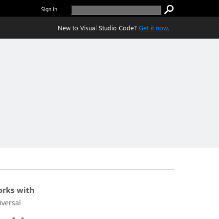
Sign in
New to Visual Studio Code?
Get it now.
rks with
iversal