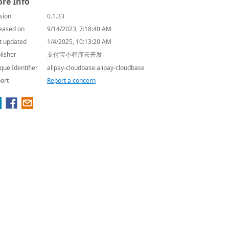
re Info
sion
0.1.33
eased on
9/14/2023, 7:18:40 AM
t updated
1/4/2025, 10:13:20 AM
lisher
支付宝小程序云开发
que Identifier
alipay-cloudbase.alipay-cloudbase
ort
Report a concern