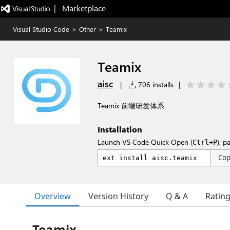
|   Marketplace
Visual Studio Code
>
Other
>
Teamix
Teamix
aisc
|
706 installs
|
Teamix 前端研发体系
Installation
Launch VS Code Quick Open (
), p
Ctrl+P
Co
Overview
Version History
Q & A
Ratin
Teamix