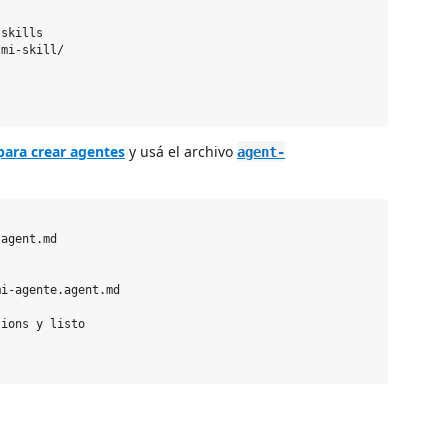
skills

mi-skill/

para crear agentes
y usá el archivo
agent-
agent.md

i-agente.agent.md

ions y listo
