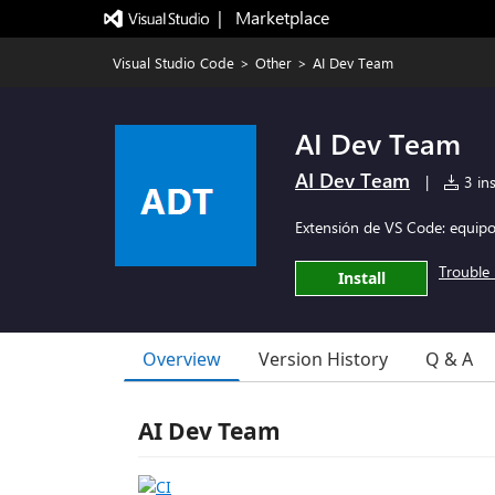
|   Marketplace
Visual Studio Code
>
Other
>
AI Dev Team
AI Dev Team
AI Dev Team
|
3 ins
Extensión de VS Code: equipo 
Trouble 
Install
Overview
Version History
Q & A
AI Dev Team