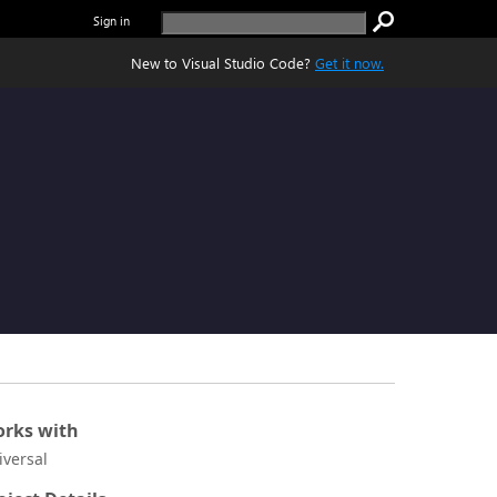
Sign in
New to Visual Studio Code?
Get it now.
rks with
iversal