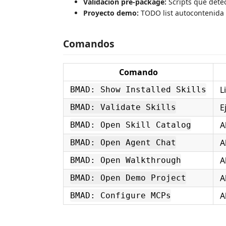
Validación pre-package:
Scripts que dete
Proyecto demo:
TODO list autocontenida 
Comandos
Comando
L
BMAD: Show Installed Skills
E
BMAD: Validate Skills
A
BMAD: Open Skill Catalog
A
BMAD: Open Agent Chat
A
BMAD: Open Walkthrough
A
BMAD: Open Demo Project
A
BMAD: Configure MCPs