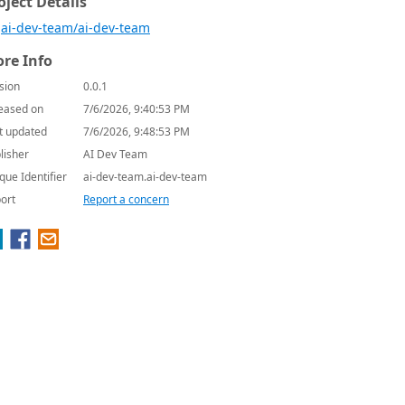
oject Details
ai-dev-team/ai-dev-team
re Info
sion
0.0.1
eased on
7/6/2026, 9:40:53 PM
t updated
7/6/2026, 9:48:53 PM
lisher
AI Dev Team
que Identifier
ai-dev-team.ai-dev-team
ort
Report a concern