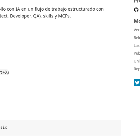
Pr
lo con IA en un flujo de trabajo estructurado con
ct, Developer, QA), skills y MCPs.
Mo
Ver
Rel
Las
Pub
Uni
Rep
)
t+X