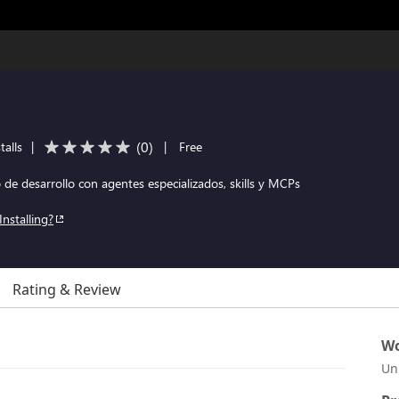
(
0
)
talls
|
|
Free
de desarrollo con agentes especializados, skills y MCPs
Installing?
Rating & Review
Wo
Un