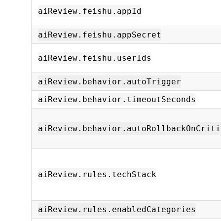
aiReview.feishu.appId
aiReview.feishu.appSecret
aiReview.feishu.userIds
aiReview.behavior.autoTrigger
aiReview.behavior.timeoutSeconds
aiReview.behavior.autoRollbackOnCriti
aiReview.rules.techStack
aiReview.rules.enabledCategories