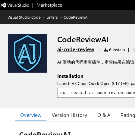
|   Marketplace
Visual Studio Code
>
Linters
>
CodeReviewAI
CodeReviewAI
ai-code-review
|
6 installs
|
AI 驱动的代码审查插件，审查结果在编
Installation
Launch VS Code Quick Open (
), p
Ctrl+P
Overview
Version History
Q & A
Ratin
CodeReviewAI