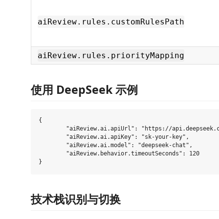
aiReview.rules.customRulesPath
aiReview.rules.priorityMapping
使用 DeepSeek 示例
{

	"aiReview.ai.apiUrl": "https://api.deepseek.com/v1",

	"aiReview.ai.apiKey": "sk-your-key",

	"aiReview.ai.model": "deepseek-chat",

	"aiReview.behavior.timeoutSeconds": 120

技术栈识别与切换