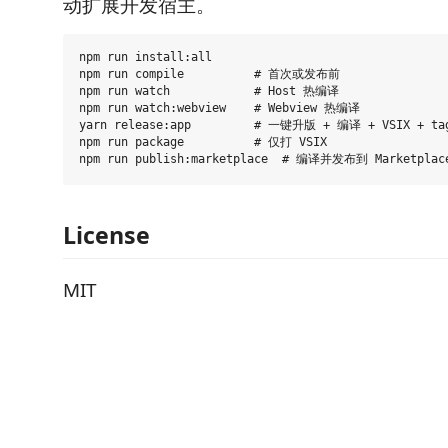
动扩展开发宿主。
npm run install:all

npm run compile          # 首次或发布前

npm run watch            # Host 热编译

npm run watch:webview    # Webview 热编译

yarn release:app         # 一键升版 + 编译 + VSIX + t
npm run package          # 仅打 VSIX

License
MIT