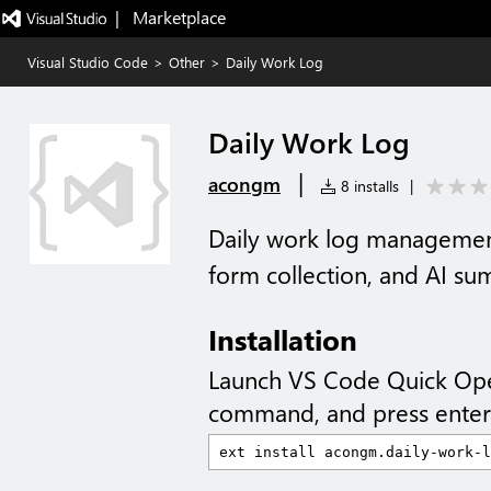
|   Marketplace
Visual Studio Code
>
Other
>
Daily Work Log
Daily Work Log
|
acongm
8 installs
|
Daily work log management
form collection, and AI s
Installation
Launch VS Code Quick Op
command, and press enter