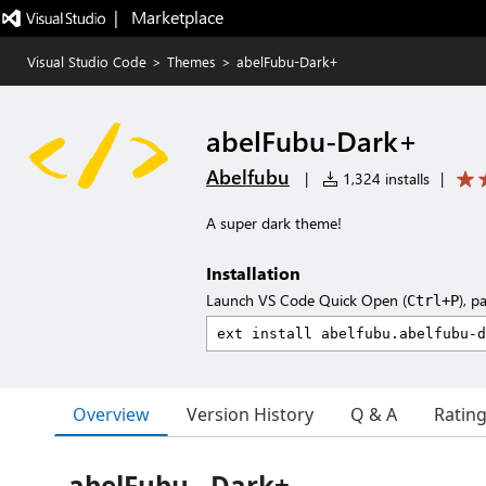
|   Marketplace
Visual Studio Code
>
Themes
>
abelFubu-Dark+
abelFubu-Dark+
Abelfubu
|
1,324 installs
|
A super dark theme!
Installation
Launch VS Code Quick Open (
), p
Ctrl+P
Overview
Version History
Q & A
Ratin
abelFubu - Dark+