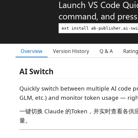
Launch VS Code Qui
command, and press 
Overview
Version History
Q & A
Ratin
AI Switch
Quickly switch between multiple AI code p
GLM, etc.) and monitor token usage — righ
一键切换 Claude 的Token，并实时查看各供应
量。