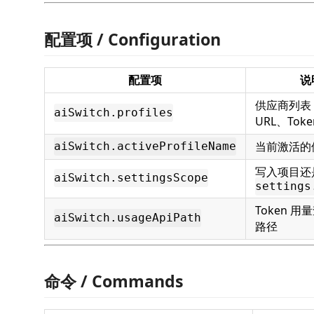
配置项 / Configuration
配置项
说
供应商列表
aiSwitch.profiles
URL、Tok
当前激活的
aiSwitch.activeProfileName
写入项目还
aiSwitch.settingsScope
settings
Token 用
aiSwitch.usageApiPath
路径
命令 / Commands