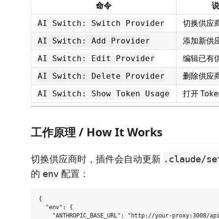
命令
切换供应
AI Switch: Switch Provider
添加新供
AI Switch: Add Provider
编辑已有
AI Switch: Edit Provider
删除供应
AI Switch: Delete Provider
打开 Tok
AI Switch: Show Token Usage
工作原理 / How It Works
切换供应商时，插件会自动更新
.claude/se
的
配置：
env
{

  "env": {

    "ANTHROPIC_BASE_URL": "http://your-proxy:3008/api