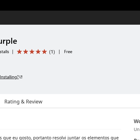
rple
(
1
)
talls
|
|
Free
Installing?
Rating & Review
Wo
Un
que eu gosto, portanto resolvi juntar os elementos que