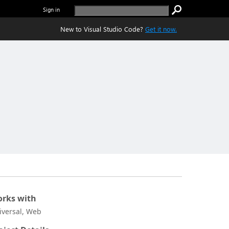
Sign in
New to Visual Studio Code?
Get it now.
rks with
iversal, Web