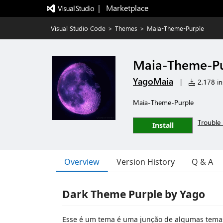
|   Marketplace
Visual Studio Code
>
Themes
>
Maia-Theme-Purple
Maia-Theme-Pu
YagoMaia
|
2,178 ins
Maia-Theme-Purple
Trouble 
Install
Overview
Version History
Q & A
Dark Theme Purple by Yago
Esse é um tema é uma junção de algumas temas 