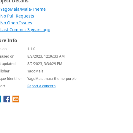
oject Details
YagoMaia/Maia-Theme
No Pull Requests
No Open Issues
Last Commit: 3 years ago
re Info
sion
1.1.0
eased on
8/2/2023, 12:36:33 AM
t updated
8/2/2023, 3:34:29 PM
lisher
YagoMaia
que Identifier
YagoMaia.maia-theme-purple
ort
Report a concern