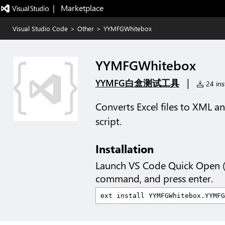
|   Marketplace
Visual Studio Code
>
Other
>
YYMFGWhitebox
YYMFGWhitebox
|
YYMFG白盒测试工具
24 inst
Converts Excel files to XML a
script.
Installation
Launch VS Code Quick Open 
command, and press enter.