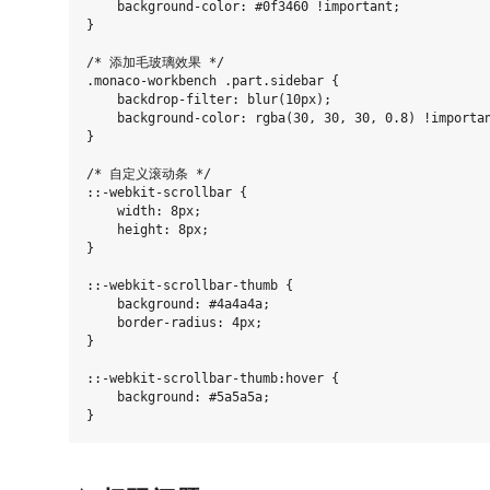
    background-color: #0f3460 !important;

}

/* 添加毛玻璃效果 */

.monaco-workbench .part.sidebar {

    backdrop-filter: blur(10px);

    background-color: rgba(30, 30, 30, 0.8) !importan
}

/* 自定义滚动条 */

::-webkit-scrollbar {

    width: 8px;

    height: 8px;

}

::-webkit-scrollbar-thumb {

    background: #4a4a4a;

    border-radius: 4px;

}

::-webkit-scrollbar-thumb:hover {

    background: #5a5a5a;
