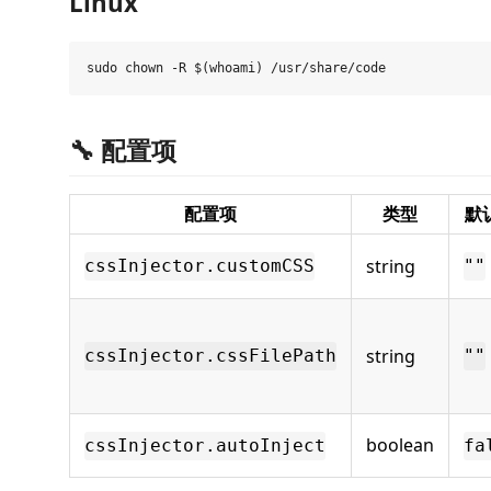
Linux
🔧 配置项
配置项
类型
默
string
cssInjector.customCSS
""
string
cssInjector.cssFilePath
""
boolean
cssInjector.autoInject
fa