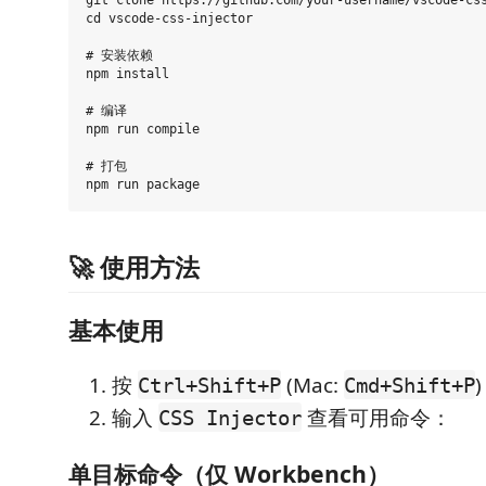
git clone https://github.com/your-username/vscode-css
cd vscode-css-injector

# 安装依赖

npm install

# 编译

npm run compile

# 打包

🚀 使用方法
基本使用
按
(Mac:
Ctrl+Shift+P
Cmd+Shift+P
输入
查看可用命令：
CSS Injector
单目标命令（仅 Workbench）