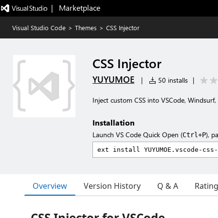
|   Marketplace
Visual Studio Code
>
Themes
>
CSS Injector
CSS Injector
YUYUMOE
|
50 installs
|
Inject custom CSS into VSCode, Windsurf,
Installation
Launch VS Code Quick Open (
), p
Ctrl+P
Overview
Version History
Q & A
Ratin
CSS Injector for VSCode