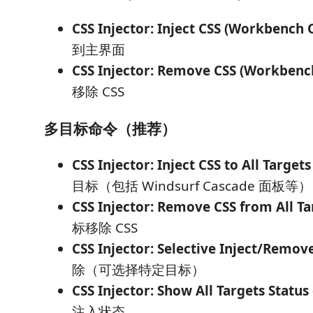
CSS Injector: Inject CSS (Workbench 
到主界面
CSS Injector: Remove CSS (Workbenc
移除 CSS
多目标命令（推荐）
CSS Injector: Inject CSS to All Targets
目标（包括 Windsurf Cascade 面板等）
CSS Injector: Remove CSS from All Ta
标移除 CSS
CSS Injector: Selective Inject/Remov
除（可选择特定目标）
CSS Injector: Show All Targets Status
注入状态