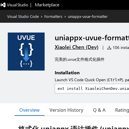
|   Marketplace
Visual Studio Code
>
Formatters
>
uniappx-uvue-formatter
uniappx-uvue-format
Xiaolei Chen (Dev)
|
106 instal
完美的.uvue文件格式化插件
Installation
Launch VS Code Quick Open (
), p
Ctrl+P
Overview
Version History
Q & A
Ratin
格式化 uniappx 语法插件 (uniappx