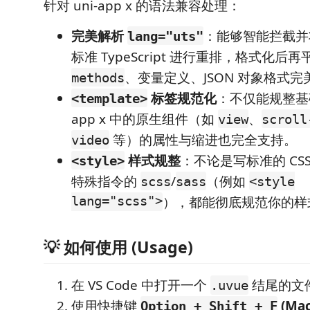
针对 uni-app x 的语法兼容处理：
完美解析
：能够智能拦截并将
lang="uts"
标准 TypeScript 进行重排，格式化后
、变量定义、JSON 对象格式完
methods
标签规范化
：不仅能规整基础 
<template>
app x 中的原生组件（如
、
view
scroll
等）的属性与缩进也完全支持。
video
样式规整
：不论是写标准的 C
<style>
特殊指令的
/
（例如
scss
sass
<style
lang="scss">
），都能彻底规范你的样
💡 如何使用 (Usage)
在 VS Code 中打开一个
结尾的文
.uvue
使用快捷键
(Mac
Option + Shift + F