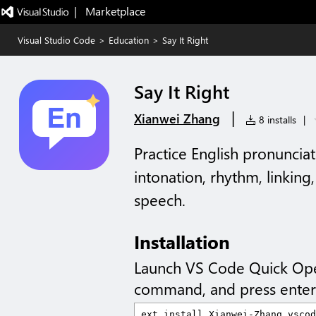
|   Marketplace
Visual Studio Code
>
Education
>
Say It Right
Say It Right
|
Xianwei Zhang
8 installs
|
Practice English pronunciat
intonation, rhythm, linkin
speech.
Installation
Launch VS Code Quick Op
command, and press enter