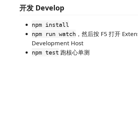
开发 Develop
npm install
，然后按 F5 打开 Extens
npm run watch
Development Host
跑核心单测
npm test