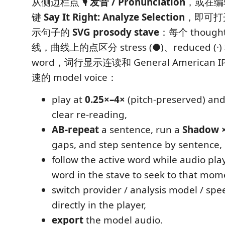
从侧边栏点
🎙 发音 / Pronunciation
，或在编
键
Say It Right: Analyze Selection
，即可打
示句子的
SVG prosody stave
：每个 though
线，曲线上的点区分 stress (●)、reduced (·) 
word，词行显示连读和 General America
速的 model voice：
play at
0.25×–4×
(pitch-preserved) an
clear re-reading,
AB-repeat
a sentence, run a
Shadow 
gaps, and step sentence by sentence,
follow the active word while audio play
word in the stave to seek to that mom
switch provider / analysis model / spe
directly in the player,
export
the model audio.