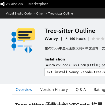
|   Marketplace
Visual Studio Code
>
Other
>
Tree-sitter Outline
Tree-sitter Outline
Wonvy
|
166 installs
|
在VSCode中显示函数大纲和中文注释，支持Pyth
Installation
Launch VS Code Quick Open (
), p
Ctrl+P
Overview
Version History
Q & A
Ratin
Tree-sitter 函数大纲 VSCode 扩展