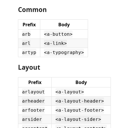
Common
Prefix
Body
arb
<a-button>
arl
<a-link>
artyp
<a-typography>
Layout
Prefix
Body
arlayout
<a-layout>
arheader
<a-layout-header>
arfooter
<a-layout-footer>
arsider
<a-layout-sider>