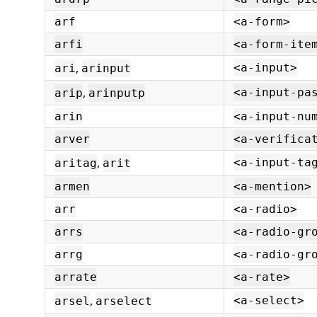
arf
<a-form>
arfi
<a-form-ite
,
<a-input>
ari
arinput
,
<a-input-pa
arip
arinputp
arin
<a-input-nu
arver
<a-verifica
,
<a-input-ta
aritag
arit
armen
<a-mention>
arr
<a-radio>
arrs
<a-radio-gr
arrg
<a-radio-gr
arrate
<a-rate>
,
<a-select>
arsel
arselect