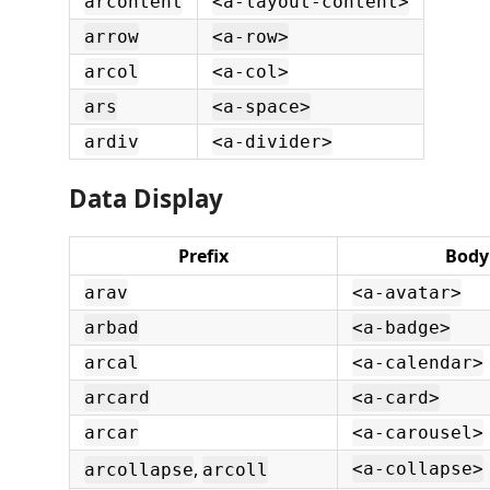
arcontent
<a-layout-content>
arrow
<a-row>
arcol
<a-col>
ars
<a-space>
ardiv
<a-divider>
Data Display
Prefix
Body
arav
<a-avatar>
arbad
<a-badge>
arcal
<a-calendar>
arcard
<a-card>
arcar
<a-carousel>
,
<a-collapse>
arcollapse
arcoll