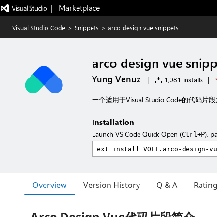
|   Marketplace
Visual Studio Code
>
Snippets
>
arco design vue snippets
arco design vue snipp
Yung Venuz
|
1,081 installs
|
一个适用于Visual Studio Code的代
Installation
Launch VS Code Quick Open (
), p
Ctrl+P
Overview
Version History
Q & A
Ratin
Arco Design Vue代码片段简介