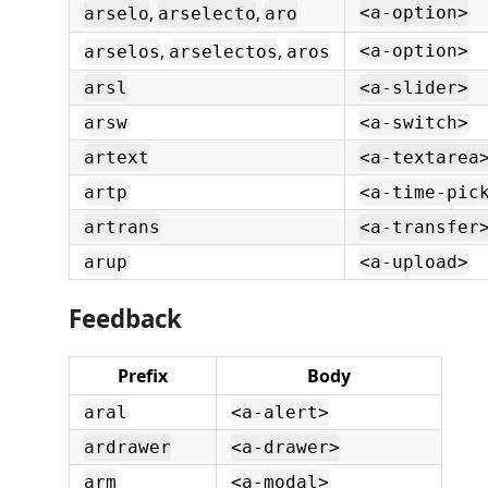
,
,
<a-option>
arselo
arselecto
aro
,
,
<a-option>
arselos
arselectos
aros
arsl
<a-slider>
arsw
<a-switch>
artext
<a-textarea
artp
<a-time-pic
artrans
<a-transfer
arup
<a-upload>
Feedback
Prefix
Body
aral
<a-alert>
ardrawer
<a-drawer>
arm
<a-modal>