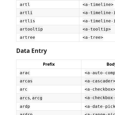
artl
<a-timeline>
artli
<a-timeline-
artlis
<a-timeline-
artooltip
<a-tooltip>
artree
<a-tree>
Data Entry
Prefix
Bod
arac
<a-auto-com
arcas
<a-cascader
arc
<a-checkbox
,
<a-checkbox
arcs
arcg
ardp
<a-date-pic
ardrp
<a-range-pi