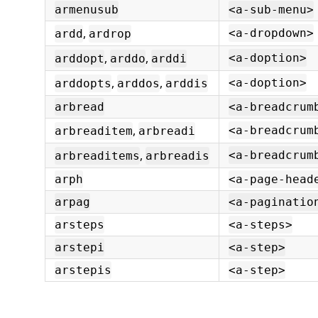
armenusub
<a-sub-menu>
,
<a-dropdown>
ardd
ardrop
,
,
<a-doption>
arddopt
arddo
arddi
,
,
<a-doption>
arddopts
arddos
arddis
arbread
<a-breadcrum
,
<a-breadcrum
arbreaditem
arbreadi
,
<a-breadcrum
arbreaditems
arbreadis
arph
<a-page-head
arpag
<a-paginatio
arsteps
<a-steps>
arstepi
<a-step>
arstepis
<a-step>