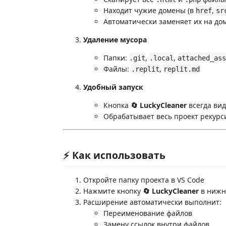
Находит чужие домены (в
,
href
sr
Автоматически заменяет их на дом
Удаление мусора
Папки:
,
,
.git
.local
attached_ass
Файлы:
,
.replit
replit.md
Удобный запуск
Кнопка
🔄 LuckyCleaner
всегда вид
Обрабатывает весь проект рекурс
⚡ Как использовать
Откройте папку проекта в VS Code
Нажмите кнопку
🔄 LuckyCleaner
в нижн
Расширение автоматически выполнит:
Переименование файлов
Замену ссылок внутри файлов