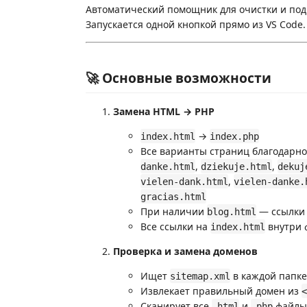
Автоматический помощник для очистки и подг
Запускается одной кнопкой прямо из VS Code.
🚀 Основные возможности
Замена HTML → PHP
→
index.html
index.php
Все варианты страниц благодарн
,
,
danke.html
dziekuje.html
dekuj
,
vielen-dank.html
vielen-danke.
gracias.html
При наличии
— ссылк
blog.html
Все ссылки на
внутри 
index.html
Проверка и замена доменов
Ищет
в каждой папке
sitemap.xml
Извлекает правильный домен из
<
Сканирует все
и
файлы 
.html
.php