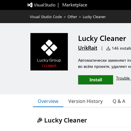
|   Marketplace
Visual Studio Code
>
Other
>
Lucky Cleaner
Lucky Cleaner
UrikRait
|
146 install
Автоматически заменяет ind
во всём проекте, удаляет 
Trouble 
Install
Overview
Version History
Q & A
🎉 Lucky Cleaner