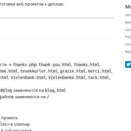
отовки веб-проектов к деплою.
Mo
Ver
Rel
Las
Pub
Uni
Rep
ости →
:
,
,
thanks.php
thank-you.html
thanks.html
,
,
,
,
eme.html
tesekkurler.html
grazie.html
merci.html
,
,
,
,
html
VielenDank.html
VielenDanke.html
tack.html
и
заменяются на
#blog
blog.html
файлов заменяются на
/
 проекта
в sitemap
loc>
в той же папке