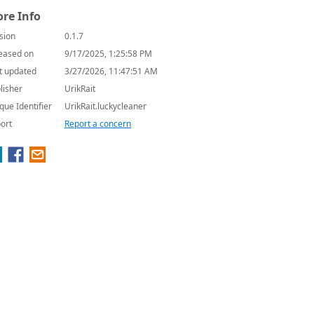
re Info
sion
0.1.7
eased on
9/17/2025, 1:25:58 PM
t updated
3/27/2026, 11:47:51 AM
lisher
UrikRait
que Identifier
UrikRait.luckycleaner
ort
Report a concern