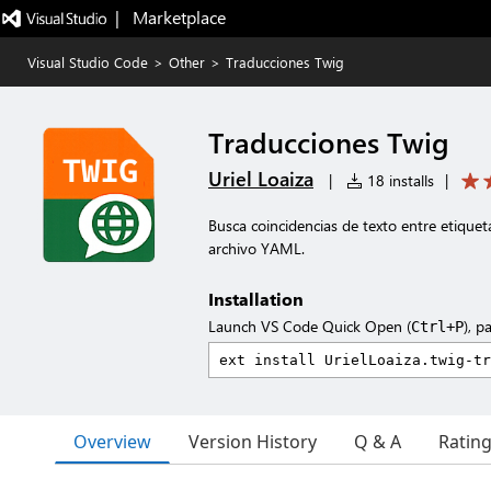
|   Marketplace
Visual Studio Code
>
Other
>
Traducciones Twig
Traducciones Twig
Uriel Loaiza
|
18 installs
|
Busca coincidencias de texto entre etique
archivo YAML.
Installation
Launch VS Code Quick Open (
), p
Ctrl+P
Overview
Version History
Q & A
Ratin