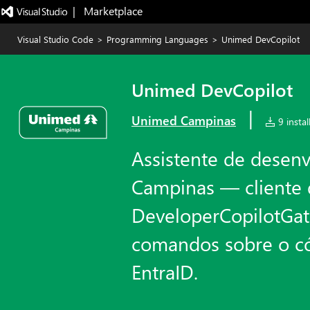
|   Marketplace
Visual Studio Code
>
Programming Languages
>
Unimed DevCopilot
Unimed DevCopilot
|
Unimed Campinas
9 instal
Assistente de desen
Campinas — cliente
DeveloperCopilotGate
comandos sobre o có
EntraID.