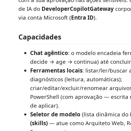
com a sua aprovação nas ações sensíveis.
de IA do
DeveloperCopilotGateway
corpor
via conta Microsoft (
Entra ID
).
Capacidades
Chat agêntico
: o modelo encadeia fe
decide → age → continua) até concluir 
Ferramentas locais
: listar/ler/buscar 
diagnósticos (leitura, automáticas);
criar/editar/excluir/renomear arquivo
PowerShell (com aprovação — escrita
de aplicar).
Seletor de modelo
(lista dinâmica do
(skills)
— atue como Arquiteto Web, R