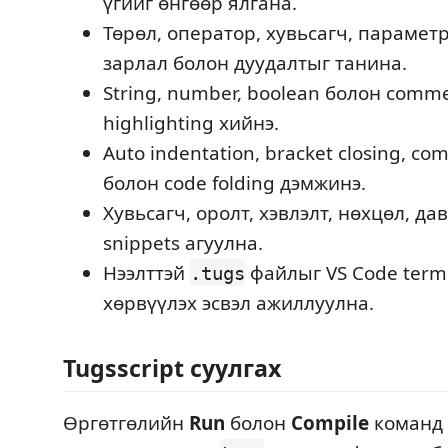
үгийг өнгөөр ялгана.
Төрөл, оператор, хувьсагч, парамет
зарлал болон дуудалтыг танина.
String, number, boolean болон comm
highlighting хийнэ.
Auto indentation, bracket closing, c
болон code folding дэмжинэ.
Хувьсагч, оролт, хэвлэлт, нөхцөл, да
snippets агуулна.
Нээлттэй
файлыг VS Code termi
.tugs
хөрвүүлэх эсвэл ажиллуулна.
Tugsscript суулгах
Өргөтгөлийн
Run
болон
Compile
команд 