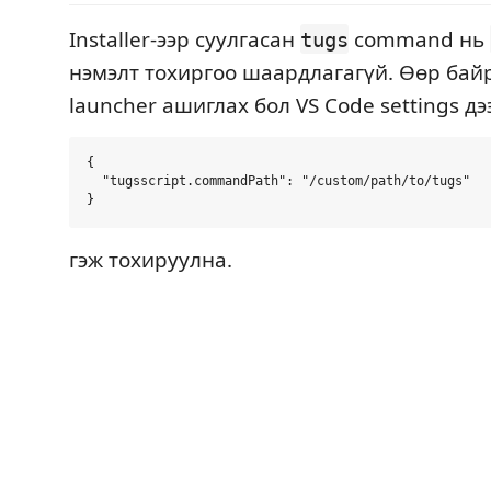
Installer-ээр суулгасан
command нь
tugs
нэмэлт тохиргоо шаардлагагүй. Өөр бай
launcher ашиглах бол VS Code settings дэ
{

  "tugsscript.commandPath": "/custom/path/to/tugs"

гэж тохируулна.