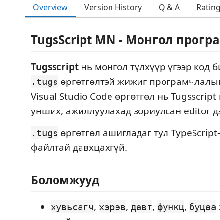
Overview
Version History
Q & A
Ratin
TugsScript MN - Монгол прогр
Tugsscript
нь монгол түлхүүр үгээр код 
өргөтгөлтэй жижиг програмчлалын
.tugs
Visual Studio Code өргөтгөл нь Tugsscript
унших, ажиллуулахад зориулсан editor д
өргөтгөл ашигладаг тул TypeScrip
.tugs
файлтай давхцахгүй.
Боломжууд
,
,
,
,
хувьсагч
хэрэв
давт
функц
буцаа