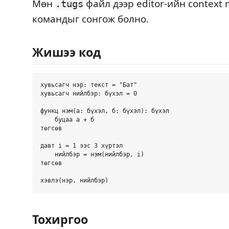
Мөн
файл дээр editor-ийн context 
.tugs
командыг сонгож болно.
Жишээ код
хувьсагч нэр: текст = "Бат"

хувьсагч нийлбэр: бүхэл = 0

функц нэм(а: бүхэл, б: бүхэл): бүхэл

    буцаа а + б

төгсөв

давт i = 1 ээс 3 хүртэл

    нийлбэр = нэм(нийлбэр, i)

төгсөв

Тохиргоо