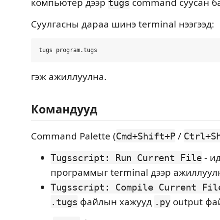
компьютер дээр
command суусан б
tugs
Суулгасны дараа шинэ terminal нээгээд:
гэж ажиллуулна.
Командууд
Command Palette (
/
Cmd+Shift+P
Ctrl+S
- и
Tugsscript: Run Current File
программыг terminal дээр ажиллуул
Tugsscript: Compile Current Fil
файлын хажууд
output фай
.tugs
.py