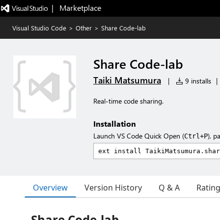
|   Marketplace
Visual Studio Code
>
Other
>
Share Code-lab
Share Code-lab
Taiki Matsumura
|
9 installs
|
Real-time code sharing.
Installation
Launch VS Code Quick Open (
), p
Ctrl+P
Overview
Version History
Q & A
Ratin
Share Code-lab