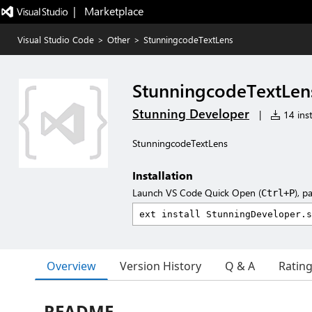
|   Marketplace
Visual Studio Code
>
Other
>
StunningcodeTextLens
StunningcodeTextLen
Stunning Developer
|
14 inst
StunningcodeTextLens
Installation
Launch VS Code Quick Open (
), p
Ctrl+P
Overview
Version History
Q & A
Ratin
README