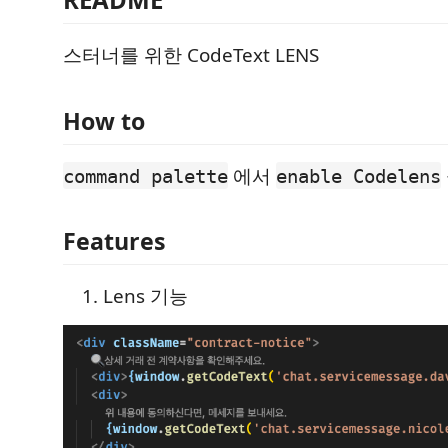
스터너를 위한 CodeText LENS
How to
에서
command palette
enable Codelens
Features
Lens 기능