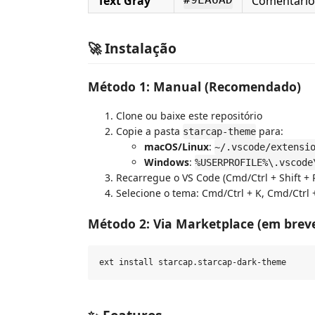
Text Gray
Comentário
#9EA6AD
🚀 Instalação
Método 1: Manual (Recomendado)
Clone ou baixe este repositório
Copie a pasta
para:
starcap-theme
macOS/Linux
:
~/.vscode/extensi
Windows
:
%USERPROFILE%\.vscode
Recarregue o VS Code (Cmd/Ctrl + Shift +
Selecione o tema: Cmd/Ctrl + K, Cmd/Ctrl 
Método 2: Via Marketplace (em brev