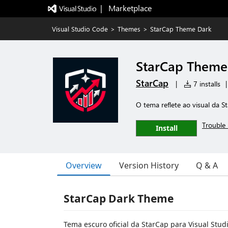
|   Marketplace
Visual Studio Code
>
Themes
>
StarCap Theme Dark
StarCap Theme
StarCap
|
7 installs
|
O tema reflete ao visual da S
Trouble 
Install
Overview
Version History
Q & A
StarCap Dark Theme
Tema escuro oficial da StarCap para Visual Stud