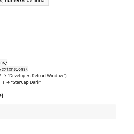
s, números de linha
ons/
\extensions\
 P → "Developer: Reload Window")
+ T → "StarCap Dark"
e)