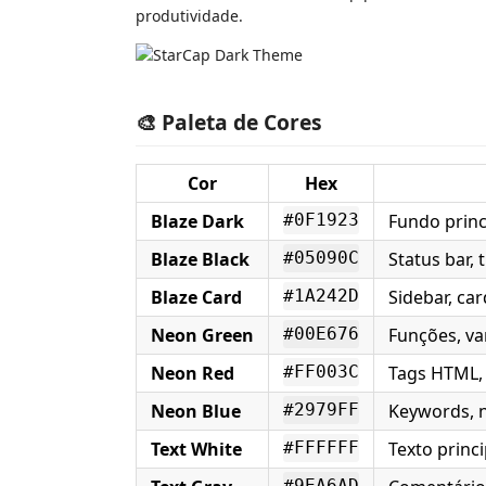
produtividade.
🎨 Paleta de Cores
Cor
Hex
Blaze Dark
Fundo princ
#0F1923
Blaze Black
Status bar, t
#05090C
Blaze Card
Sidebar, car
#1A242D
Neon Green
Funções, va
#00E676
Neon Red
Tags HTML, 
#FF003C
Neon Blue
Keywords, 
#2979FF
Text White
Texto princi
#FFFFFF