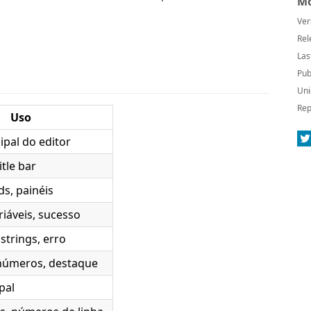
Mo
Ver
Rel
Las
Pub
Uni
Rep
Uso
ipal do editor
itle bar
ds, painéis
riáveis, sucesso
strings, erro
números, destaque
pal