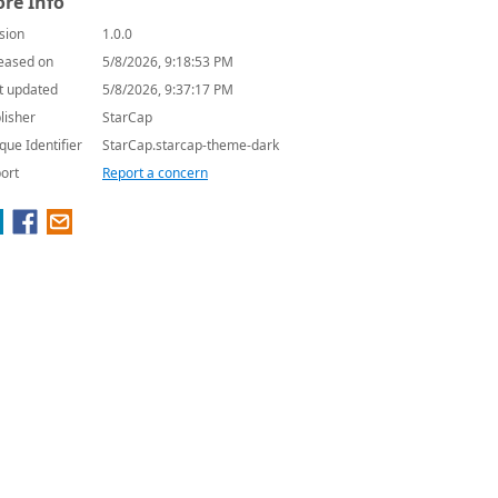
re Info
sion
1.0.0
eased on
5/8/2026, 9:18:53 PM
t updated
5/8/2026, 9:37:17 PM
lisher
StarCap
que Identifier
StarCap.starcap-theme-dark
ort
Report a concern