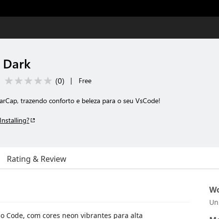
 Dark
(
0
)
|
Free
tarCap, trazendo conforto e beleza para o seu VsCode!
Installing?
Rating & Review
Wo
Un
io Code, com cores neon vibrantes para alta