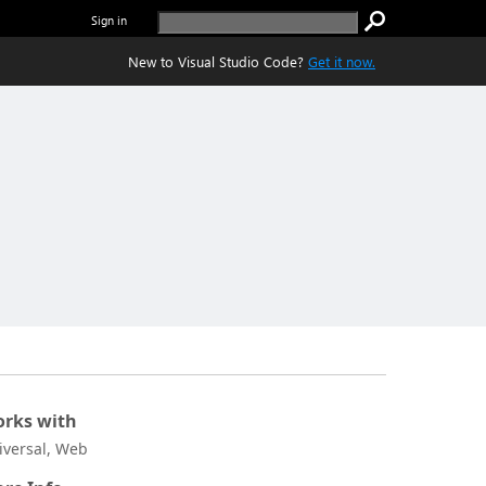
Sign in
New to Visual Studio Code?
Get it now.
rks with
iversal, Web