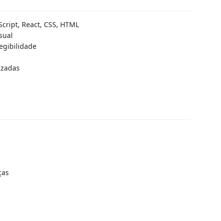
Script, React, CSS, HTML
sual
egibilidade
izadas
ças