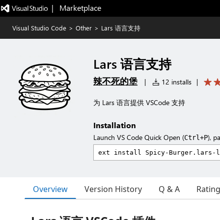
|   Marketplace
Visual Studio Code
>
Other
>
Lars 语言支持
Lars 语言支持
辣不死的堡
|
12 installs
|
为 Lars 语言提供 VSCode 支持
Installation
Launch VS Code Quick Open (
), p
Ctrl+P
Overview
Version History
Q & A
Ratin