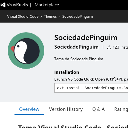
|   Marketplace
Visual Studio Code
>
Themes
>
SociedadePinguim
SociedadePinguim
SociedadePinguim
|
123 insta
Tema da Sociedade Pinguim
Installation
Launch VS Code Quick Open (
), p
Ctrl+P
Overview
Version History
Q & A
Ratin
Tema Visual Studio Code - Soci