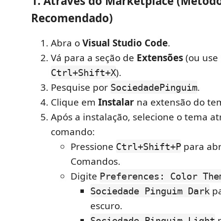
1. Através do Marketplace (Métod
Recomendado)
Abra o
Visual Studio Code
.
Vá para a seção de
Extensões
(ou use 
).
Ctrl+Shift+X
Pesquise por
.
SociedadePinguim
Clique em
Instalar
na extensão do te
Após a instalação, selecione o tema a
comando:
Pressione
para abr
Ctrl+Shift+P
Comandos.
Digite
Preferences: Color The
pa
Sociedade Pinguim Dark
escuro.
p
Sociedade Pinguim Light