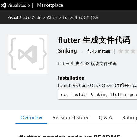
|   Marketplace
Visual Studio Code
>
Other
>
flutter 生成文件代码
flutter 生成文件代码
Sinking
|
43 installs
|
flutter 生成 GetX 模块文件代码
Installation
Launch VS Code Quick Open (
), p
Ctrl+P
Overview
Version History
Q & A
Ratin