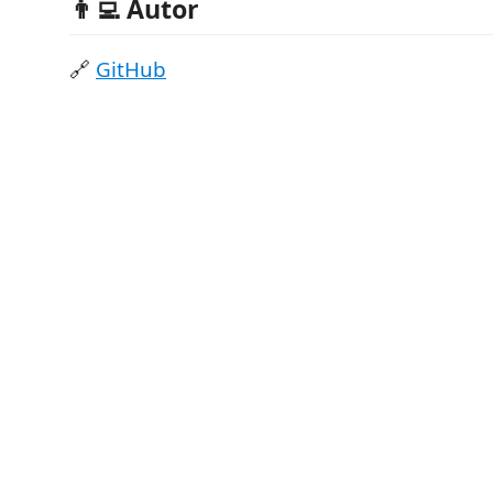
👨‍💻 Autor
🔗
GitHub