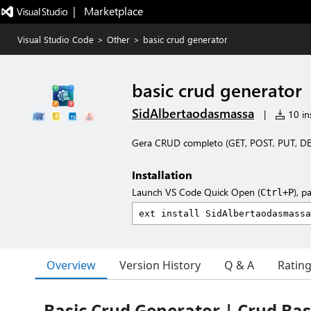
|   Marketplace
Visual Studio Code
>
Other
>
basic crud generator
basic crud generator
SidAlbertaodasmassa
|
10 ins
Gera CRUD completo (GET, POST, PUT, DELE
Installation
Launch VS Code Quick Open (
), p
Ctrl+P
Overview
Version History
Q & A
Ratin
Basic Crud Generator | Crud Bas