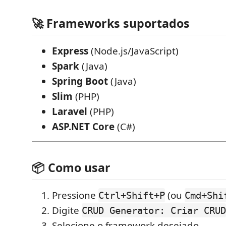
🚀 Frameworks suportados
Express
(Node.js/JavaScript)
Spark
(Java)
Spring Boot
(Java)
Slim
(PHP)
Laravel
(PHP)
ASP.NET Core
(C#)
📦 Como usar
Pressione
(ou
Ctrl+Shift+P
Cmd+Shi
Digite
CRUD Generator: Criar CRUD
Selecione o framework desejado