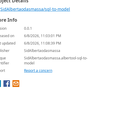
oject Details
SidAlbertaodasmassa/sql-to-model
re Info
sion
0.0.1
eased on
6/8/2026, 11:03:01 PM
t updated
6/8/2026, 11:08:39 PM
lisher
SidAlbertaodasmassa
que
SidAlbertaodasmassa.albertool-sql-to-
ntifier
model
ort
Report a concern