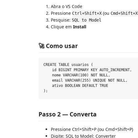
Abra o VS Code
Pressione
(ou
Ctrl+Shift+X
Cmd+Shift+X
Pesquise:
SQL to Model
Clique em
Install
🚀 Como usar
CREATE TABLE usuarios (

    id BIGINT PRIMARY KEY AUTO_INCREMENT,

    nome VARCHAR(100) NOT NULL,

    email VARCHAR(255) UNIQUE NOT NULL,

    ativo BOOLEAN DEFAULT TRUE

Passo 2 — Converta
Pressione Ctrl+Shift+P (ou Cmd+Shift+P)
Digite: SQL to Model: Converter