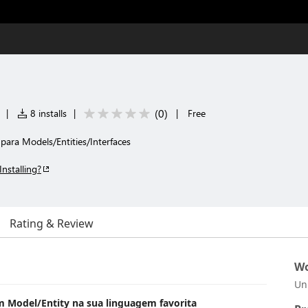
(
0
)
|
8 installs
|
|
Free
ara Models/Entities/Interfaces
Installing?
Rating & Review
Wo
Un
 Model/Entity na sua linguagem favorita