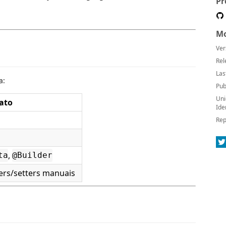
Pr
Mo
Ver
Rel
Las
a:
Pub
Uni
ato
Ide
Rep
,
ta
@Builder
ers/setters manuais