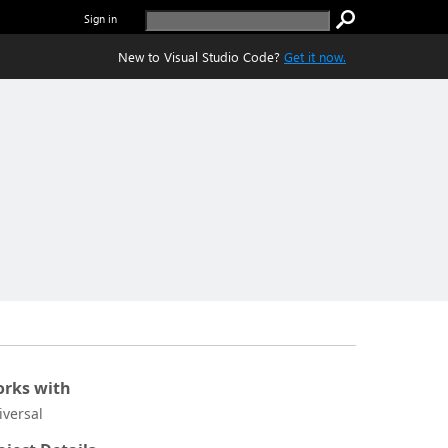
Sign in
New to Visual Studio Code?
Get it now.
rks with
iversal