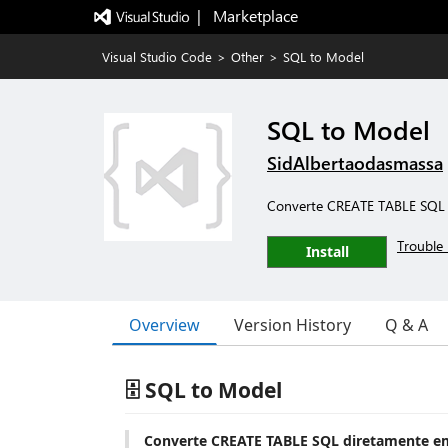
|   Marketplace
Visual Studio Code
>
Other
>
SQL to Model
SQL to Model
SidAlbertaodasmassa
Converte CREATE TABLE SQL p
Trouble 
Install
Overview
Version History
Q & A
🗄️ SQL to Model
Converte CREATE TABLE SQL diretamente em