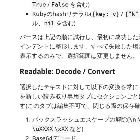
/
を含む)
True
False
Rubyのhashリテラル(
/
{key: v}
{"k"
ル、
を含む)
nil
パースは上記の順に試行し、最初に成功した
インデントに整形します。すべて失敗した場
表示するのみで、選択範囲は変更しません。
Readable: Decode / Convert
選択したテキストに対して以下の変換を常に
を新しい読み取り専用タブにセクションごと
す(このタブは編集不可で、閉じる際の保存確
バックスラッシュエスケープの解除(
\n
など)
\uXXXX
\xXX
Base64デコード