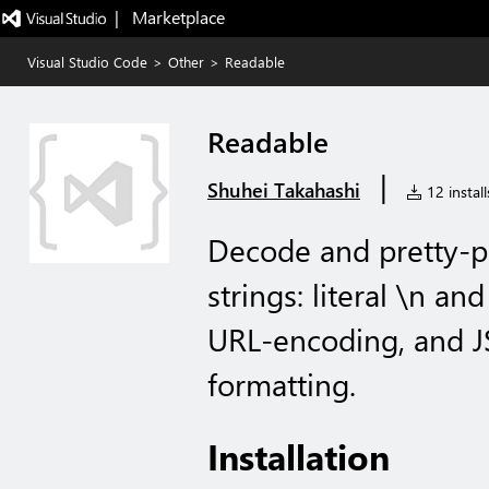
|   Marketplace
Visual Studio Code
>
Other
>
Readable
Readable
|
Shuhei Takahashi
12 install
Decode and pretty-p
strings: literal \n a
URL-encoding, and 
formatting.
Installation