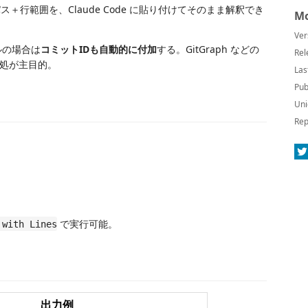
ス＋行範囲を、Claude Code に貼り付けてそのまま解釈でき
Mo
Ver
ルの場合は
コミットIDも自動的に付加
する。GitGraph などの
Rel
処が主目的。
Las
Pub
Uni
Rep
で実行可能。
 with Lines
出力例