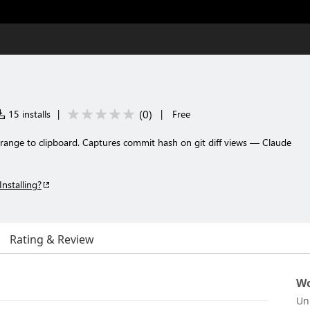
(
0
)
15 installs
|
|
Free
e range to clipboard. Captures commit hash on git diff views — Claude
Installing?
Rating & Review
Wo
Un