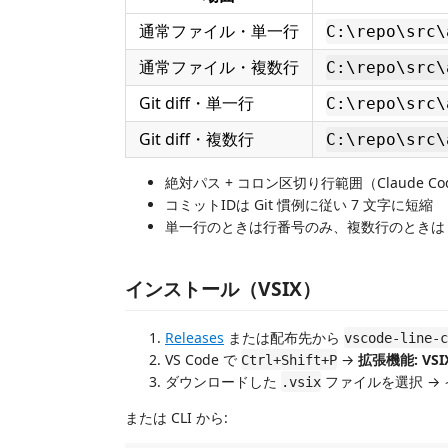
通常ファイル・単一行
C:\repo\src\
通常ファイル・複数行
C:\repo\src\
Git diff・単一行
C:\repo\src\
Git diff・複数行
C:\repo\src\
絶対パス + コロン区切り行範囲（Claude Co
コミットIDは Git 慣例に従い 7 文字に短縮
単一行のときは行番号のみ、複数行のとき
インストール（VSIX）
Releases
または配布先から
vscode-line-c
VS Code で
→
拡張機能: VS
Ctrl+Shift+P
ダウンロードした
ファイルを選択 →
.vsix
または CLI から: