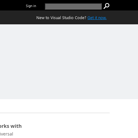
Sign in
New to Visual Studio Code?
Get it now.
rks with
iversal