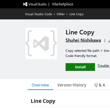
|   Marketplace
Visual Studio Code
>
Other
>
Line Copy
Line Copy
Shuhei Nishikawa
|
Copy selected file path + lin
Code friendly format.
Trouble 
Install
Overview
Version History
Q & A
Line Copy