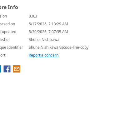
re Info
sion
0.0.3
eased on
5/17/2026, 2:13:29 AM
t updated
5/30/2026, 7:07:35 AM
lisher
Shuhei Nishikawa
que Identifier
ShuheiNishikawa.vscode-line-copy
ort
Report a concern