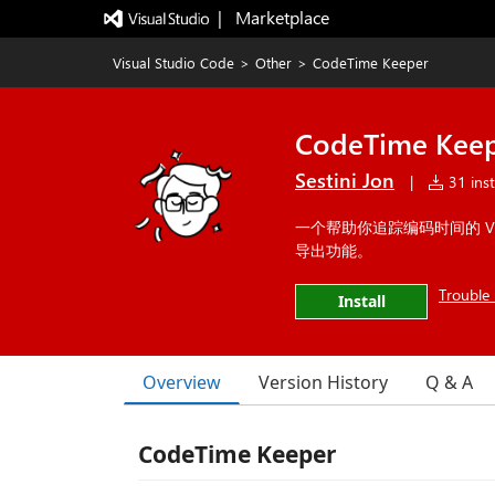
|   Marketplace
Visual Studio Code
>
Other
>
CodeTime Keeper
CodeTime Kee
Sestini Jon
|
31 inst
一个帮助你追踪编码时间的 V
导出功能。
Trouble 
Install
Overview
Version History
Q & A
CodeTime Keeper