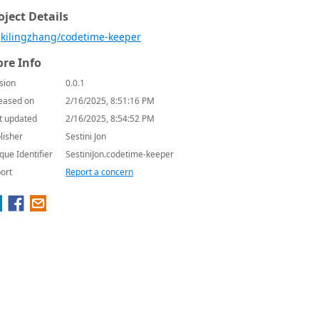
oject Details
kilingzhang/codetime-keeper
re Info
sion
0.0.1
eased on
2/16/2025, 8:51:16 PM
t updated
2/16/2025, 8:54:52 PM
lisher
Sestini Jon
que Identifier
SestiniJon.codetime-keeper
ort
Report a concern