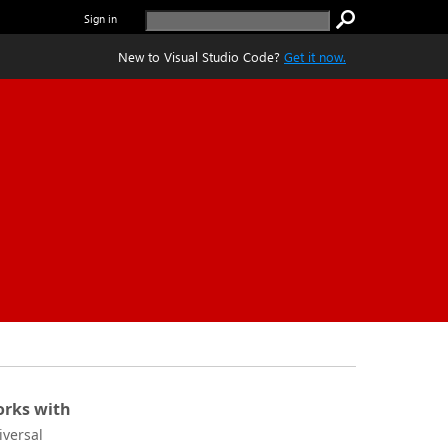
Sign in
New to Visual Studio Code?
Get it now.
rks with
iversal