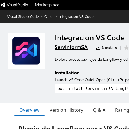
|   Marketplace
Visual Studio Code
>
Other
>
Integracion VS Code
Integracion VS Code
ServinformSA
|
6 installs
|
Explora proyectos/flujos de Langflow y e
Installation
Launch VS Code Quick Open (
), p
Ctrl+P
Overview
Version History
Q & A
Ratin
Plugin de Langflow para VS Code