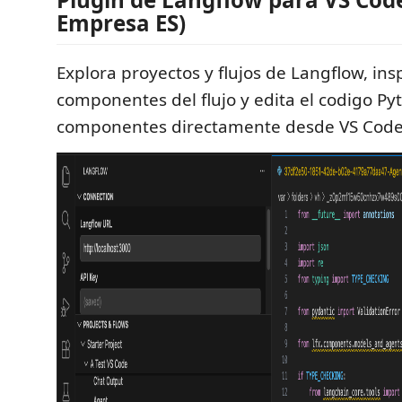
Empresa ES)
Explora proyectos y flujos de Langflow, in
componentes del flujo y edita el codigo Py
componentes directamente desde VS Code