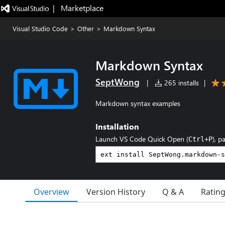
|   Marketplace
Visual Studio Code
>
Other
>
Markdown Syntax
Markdown Syntax
SeptWong
|
265 installs
|
Markdown syntax examples
Installation
Launch VS Code Quick Open (
), p
Ctrl+P
Overview
Version History
Q & A
Ratin