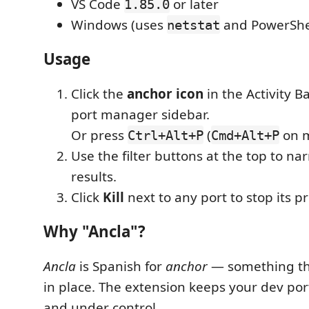
VS Code
or later
1.85.0
Windows (uses
and PowerShel
netstat
Usage
Click the
anchor icon
in the Activity B
port manager sidebar.
Or press
(
on m
Ctrl+Alt+P
Cmd+Alt+P
Use the filter buttons at the top to n
results.
Click
Kill
next to any port to stop its p
Why "Ancla"?
Ancla
is Spanish for
anchor
— something tha
in place. The extension keeps your dev po
and under control.