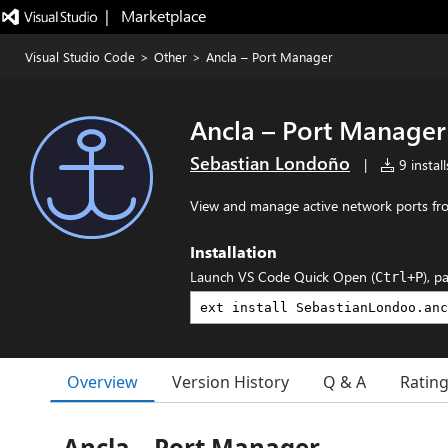
|   Marketplace
Visual Studio Code
>
Other
>
Ancla – Port Manager
Ancla – Port Manager
Sebastian Londoño
|
9 install
View and manage active network ports f
Installation
Launch VS Code Quick Open (
), p
Ctrl+P
Overview
Version History
Q & A
Ratin
Ancla – Port Manager