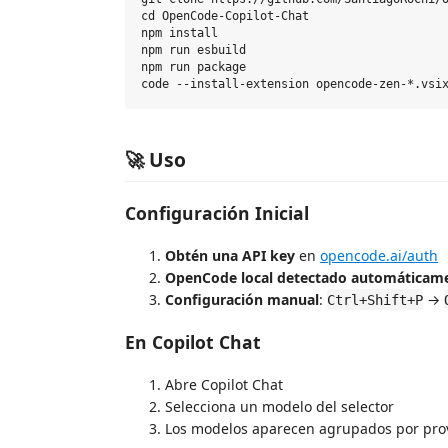
cd OpenCode-Copilot-Chat

npm install

npm run esbuild

npm run package

🚀 Uso
Configuración Inicial
Obtén una API key
en
opencode.ai/auth
OpenCode local detectado automáticam
Configuración manual
:
→
Ctrl+Shift+P
En Copilot Chat
Abre Copilot Chat
Selecciona un modelo del selector
Los modelos aparecen agrupados por provi