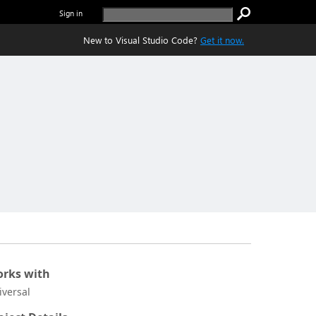
Sign in
New to Visual Studio Code?
Get it now.
rks with
iversal