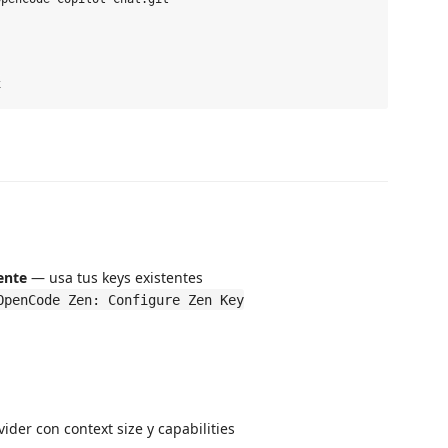
ente
— usa tus keys existentes
OpenCode Zen: Configure Zen Key
der con context size y capabilities