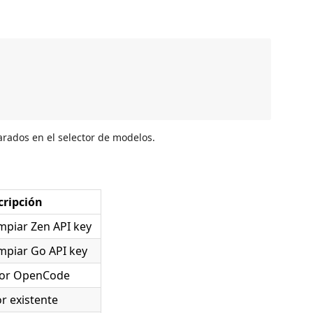
rados en el selector de modelos.
cripción
mpiar Zen API key
mpiar Go API key
dor OpenCode
or existente