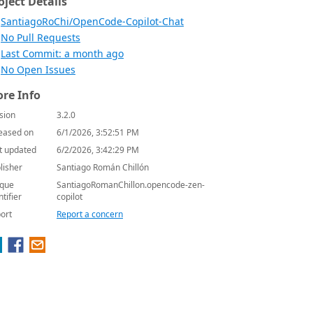
oject Details
SantiagoRoChi/OpenCode-Copilot-Chat
No Pull Requests
Last Commit: a month ago
No Open Issues
re Info
sion
3.2.0
eased on
6/1/2026, 3:52:51 PM
t updated
6/2/2026, 3:42:29 PM
lisher
Santiago Román Chillón
que
SantiagoRomanChillon.opencode-zen-
ntifier
copilot
ort
Report a concern