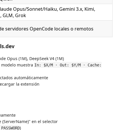
Claude Opus/Sonnet/Haiku, Gemini 3.x, Kimi,
, GLM, Grok
e servidores OpenCode locales o remotos
ls.dev
aude Opus (1M), DeepSeek V4 (1M)
er modelo muestra
In: $X/M · Out: $Y/M · Cache:
tectados automáticamente
recargar la extensión
neamente
(ServerName)" en el selector
)
_PASSWORD