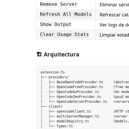
Eliminar serv
Remove Server
Refrescar ca
Refresh All Models
Ver logs de 
Show Output
Limpiar estad
Clear Usage Stats
🏗️ Arquitectura
extension.ts

├── providers/

│   ├── BaseOpenCodeProvider.ts     (abstrac
│   ├── OpenCodeFreeProvider.ts     (free mo
│   ├── OpenCodeGoProvider.ts       (Go mode
│   ├── OpenCodeZenProvider.ts      (paid mo
│   └── OpenCodeServerProvider.ts   (servers
├── client/

│   ├── opencodeClient.ts           (HTTP st
│   ├── multiServerManager.ts       (server 
│   ├── modelRegistry.ts            (models.
│   └── types.ts
