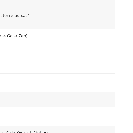
ctorio actual"

ee → Go → Zen)
penCode-Copilot-Chat.git
