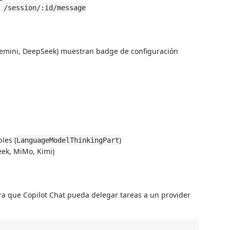
 /session/:id/message
emini, DeepSeek) muestran badge de configuración
s
les (
)
LanguageModelThinkingPart
ek, MiMo, Kimi)
a que Copilot Chat pueda delegar tareas a un provider