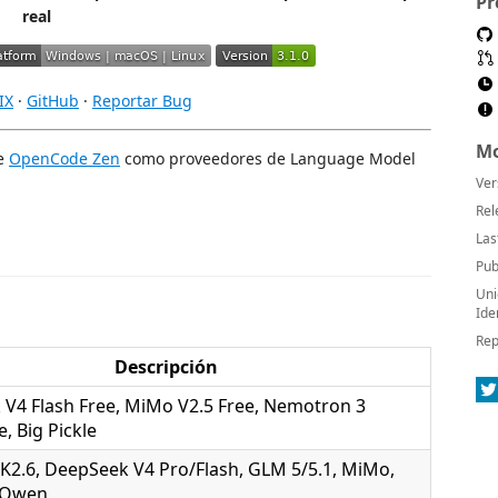
Pr
real
IX
·
GitHub
·
Reportar Bug
Mo
de
OpenCode Zen
como proveedores de Language Model
Ver
Rel
Las
Pub
Uni
Ide
Rep
Descripción
V4 Flash Free, MiMo V2.5 Free, Nemotron 3
, Big Pickle
/K2.6, DeepSeek V4 Pro/Flash, GLM 5/5.1, MiMo,
 Qwen