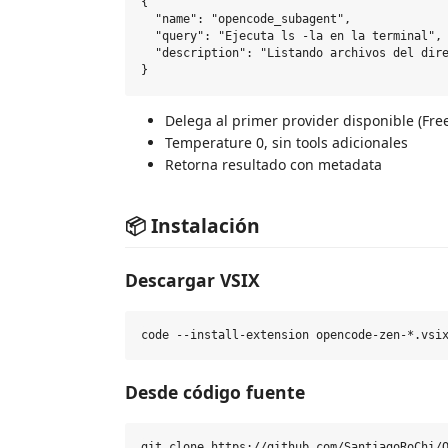
{

  "name": "opencode_subagent",

  "query": "Ejecuta ls -la en la terminal",

  "description": "Listando archivos del dire
Delega al primer provider disponible (Fr
Temperature 0, sin tools adicionales
Retorna resultado con metadata
📦 Instalación
Descargar VSIX
Desde código fuente
git clone https://github.com/SantiagoRoChi/O