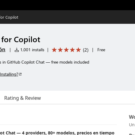
or Copilot
for Copilot
ón
(
2
)
|
1,001 installs
|
|
Free
in GitHub Copilot Chat — free models included
Installing?
Rating & Review
Wo
Un
t Chat — 4 providers, 80+ modelos, precios en tiempo