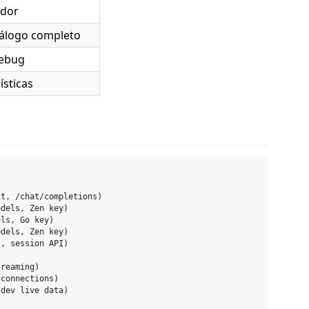
idor
tálogo completo
debug
ísticas
t, /chat/completions)

dels, Zen key)

ls, Go key)

dels, Zen key)

, session API)

reaming)

connections)

dev live data)
