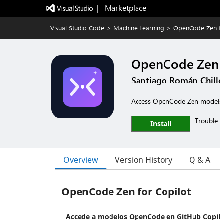
|   Marketplace
Visual Studio Code
>
Machine Learning
>
OpenCode Zen f
OpenCode Zen 
Santiago Román Chill
Access OpenCode Zen models 
Trouble 
Install
Overview
Version History
Q & A
OpenCode Zen for Copilot
Accede a modelos OpenCode en GitHub Copilo