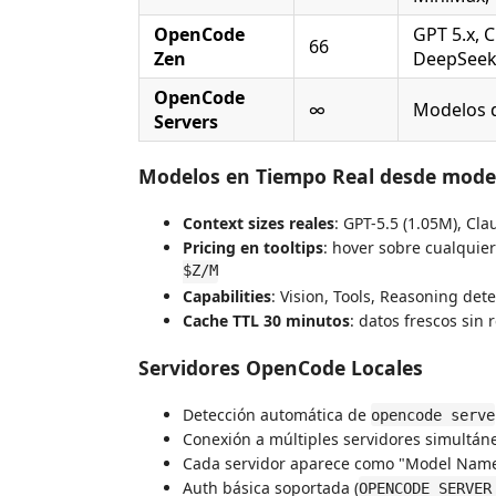
OpenCode
GPT 5.x, 
66
Zen
DeepSeek
OpenCode
∞
Modelos d
Servers
Modelos en Tiempo Real desde mode
Context sizes reales
: GPT-5.5 (1.05M), Cl
Pricing en tooltips
: hover sobre cualqui
$Z/M
Capabilities
: Vision, Tools, Reasoning de
Cache TTL 30 minutos
: datos frescos sin 
Servidores OpenCode Locales
Detección automática de
opencode serve
Conexión a múltiples servidores simultá
Cada servidor aparece como "Model Name 
Auth básica soportada (
OPENCODE_SERVER