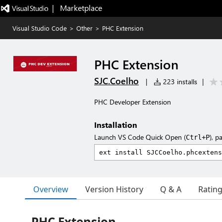
|   Marketplace
Visual Studio Code
>
Other
>
PHC Extension
PHC Extension
SJC.Coelho
|
223 installs
|
PHC Developer Extension
Installation
Launch VS Code Quick Open (
), p
Ctrl+P
Overview
Version History
Q & A
Ratin
PHC Extension