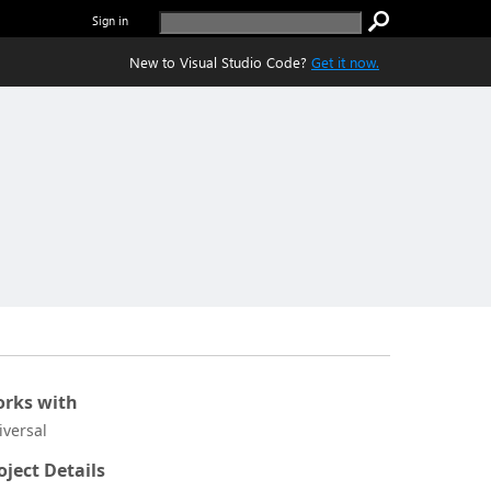
Sign in
New to Visual Studio Code?
Get it now.
rks with
iversal
oject Details