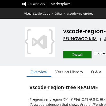
|   Marketplace
Visual Studio Code
>
Other
>
vscode-region-tree
vscode-region-
SEUNGWOO KIM
|
Trouble 
Install
Overview
Version History
Q & A
vscode-region-tree README
#region/#endregion 주석 영역을 트리 구조로 
(A vscode extension that shows #region/#endreg