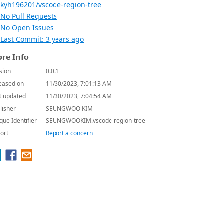
kyh196201/vscode-region-tree
No Pull Requests
No Open Issues
Last Commit: 3 years ago
re Info
sion
0.0.1
eased on
11/30/2023, 7:01:13 AM
t updated
11/30/2023, 7:04:54 AM
lisher
SEUNGWOO KIM
que Identifier
SEUNGWOOKIM.vscode-region-tree
ort
Report a concern