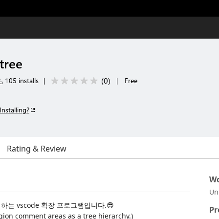
tree
(
0
)
105 installs
|
|
Free
Installing?
Rating & Review
Wo
Un
표시하는 vscode 확장 프로그램입니다.😎
Pr
ion comment areas as a tree hierarchy.)