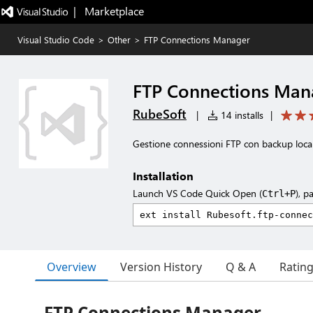
|   Marketplace
Visual Studio Code
>
Other
>
FTP Connections Manager
FTP Connections Man
RubeSoft
|
14 installs
|
Gestione connessioni FTP con backup local
Installation
Launch VS Code Quick Open (
), p
Ctrl+P
Overview
Version History
Q & A
Ratin
FTP Connections Manager