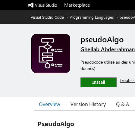
|   Marketplace
Visual Studio Code
>
Programming Languages
>
pseudoA
pseudoAlgo
Ghellab Abderrahman
Pseudocode utilisé au des uni
donnés)
Trouble 
Install
Overview
Version History
Q & A
PseudoAlgo