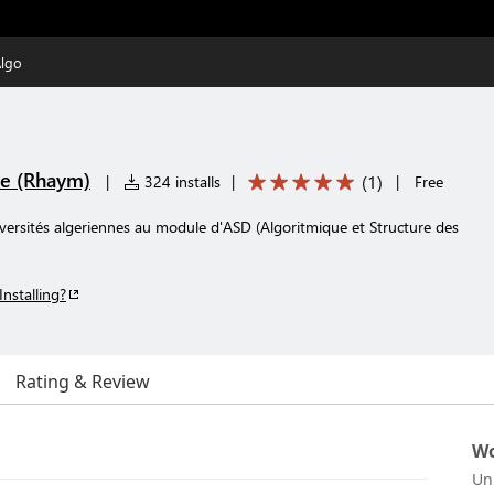
lgo
e (Rhaym)
(
1
)
|
324 installs
|
|
Free
versités algeriennes au module d'ASD (Algoritmique et Structure des
Installing?
Rating & Review
Wo
Un