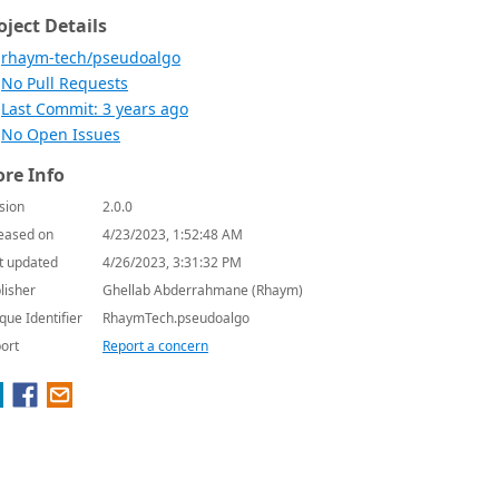
oject Details
rhaym-tech/pseudoalgo
No Pull Requests
Last Commit: 3 years ago
No Open Issues
re Info
sion
2.0.0
eased on
4/23/2023, 1:52:48 AM
t updated
4/26/2023, 3:31:32 PM
lisher
Ghellab Abderrahmane (Rhaym)
que Identifier
RhaymTech.pseudoalgo
ort
Report a concern