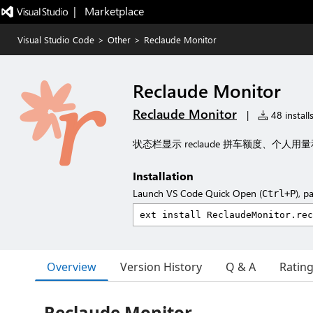
|   Marketplace
Visual Studio Code
>
Other
>
Reclaude Monitor
Reclaude Monitor
Reclaude Monitor
|
48 install
状态栏显示 reclaude 拼车额度、个人
Installation
Launch VS Code Quick Open (
), p
Ctrl+P
Overview
Version History
Q & A
Ratin
Reclaude Monitor