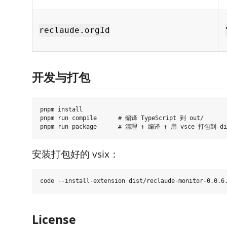
reclaude.orgId
开发与打包
pnpm install

pnpm run compile      # 编译 TypeScript 到 out/

安装打包好的 vsix：
License