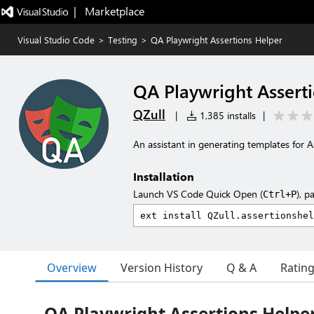
|   Marketplace
Visual Studio Code
>
Testing
>
QA Playwright Assertions Helper
QA Playwright Assert
QZull
|
1,385 installs
|
An assistant in generating templates for A
Installation
Launch VS Code Quick Open (
), p
Ctrl+P
Overview
Version History
Q & A
Ratin
QA Playwright Assertions Helpe