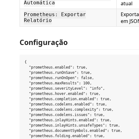
Automática
atual
Exporta
Prometheus: Exportar
Relatório
em JSO
Configuração
{

  "prometheus.enabled": true,

  "prometheus.runOnSave": true,

  "prometheus.runOnOpen": false,

  "prometheus.maxResults": 100,

  "prometheus.severityLevel": "info",

  "prometheus.hover.enabled": true,

  "prometheus.completion.enabled": true,

  "prometheus.codelens.enabled": true,

  "prometheus.codelens.complexity": true,

  "prometheus.codelens.issues": true,

  "prometheus.inlayHints.enabled": true,

  "prometheus.inlayHints.unsafeTypes": true,

  "prometheus.documentSymbols.enabled": true,

  "prometheus.folding.enabled": true,
