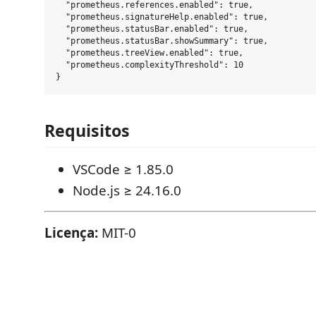
  "prometheus.references.enabled": true,

  "prometheus.signatureHelp.enabled": true,

  "prometheus.statusBar.enabled": true,

  "prometheus.statusBar.showSummary": true,

  "prometheus.treeView.enabled": true,

  "prometheus.complexityThreshold": 10

Requisitos
VSCode ≥ 1.85.0
Node.js ≥ 24.16.0
Licença:
MIT-0