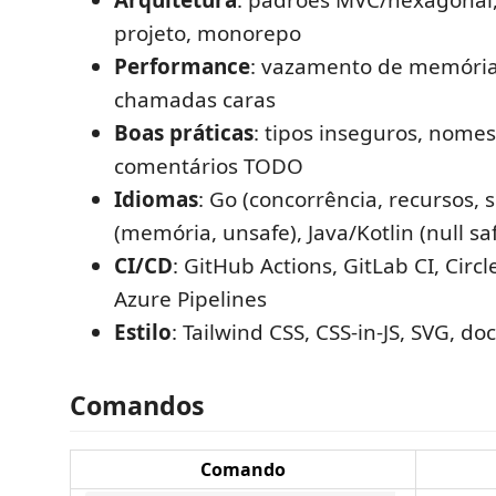
Arquitetura
: padrões MVC/hexagonal,
projeto, monorepo
Performance
: vazamento de memória
chamadas caras
Boas práticas
: tipos inseguros, nomes
comentários TODO
Idiomas
: Go (concorrência, recursos, 
(memória, unsafe), Java/Kotlin (null sa
CI/CD
: GitHub Actions, GitLab CI, Circl
Azure Pipelines
Estilo
: Tailwind CSS, CSS-in-JS, SVG, 
Comandos
Comando