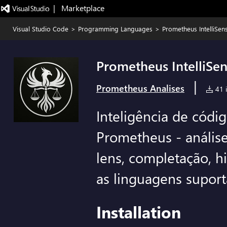
|   Marketplace
Visual Studio Code
>
Programming Languages
>
Prometheus IntelliSen
Prometheus IntelliSe
|
Prometheus Analises
41 i
Inteligência de cód
Prometheus - anális
lens, completação, h
as linguagens supor
Installation