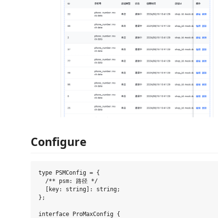
Configure
type PSMConfig = {

  /** psm: 路径 */

  [key: string]: string;

};

interface ProMaxConfig {
