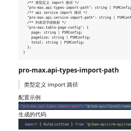
  /** 类型定义 import 路径 */

  "pro-max.api-types-import-path": string | PSMConfig
  /** api service import 路径 */

  "pro-max.api-service-import-path": string | PSMConf
  /** 列表页字段映射 */

  "pro-max.table-page-config": {

    page: string | PSMConfig;

    pageSize: string | PSMConfig;

    total: string | PSMConfig;

  };

pro-max.api-types-import-path
类型定义 import 路径
配置示例
生成的代码