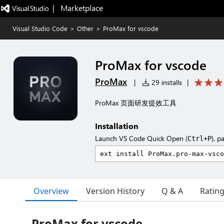
|   Marketplace
Visual Studio Code
>
Other
>
ProMax for vscode
ProMax for vscode
ProMax
|
29 installs
|
ProMax 页面研发提效工具
Installation
Launch VS Code Quick Open (
), p
Ctrl+P
Overview
Version History
Q & A
Ratin
ProMax for vscode