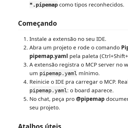
como tipos reconhecidos.
*.pipemap
Começando
Instale a extensão no seu IDE.
Abra um projeto e rode o comando
Pi
pipemap.yaml
pela paleta (Ctrl+Shift+
A extensão registra o MCP server no w
um
mínimo.
pipemap.yaml
Reinicie o IDE pra carregar o MCP. Rea
: o board aparece.
pipemap.yaml
No chat, peça pro
@pipemap
documen
seu projeto.
Atalhos úteis