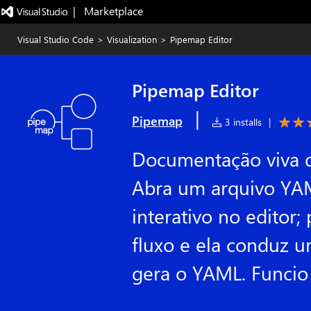
|   Marketplace
Visual Studio Code
>
Visualization
>
Pipemap Editor
Pipemap Editor
|
Pipemap
3 installs
|
Documentação viva d
Abra um arquivo YA
interativo no editor
fluxo e ela conduz u
gera o YAML. Funcio