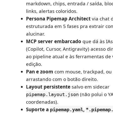
markdown, chips, entrada / saída, blo
links, alertas coloridos.
Persona Pipemap Architect
via chat d
estruturada em 5 fases pra extrair co
alucinar.
MCP server embarcado
que dá às IAs
(Copilot, Cursor, Antigravity) acesso d
ao pipeline atual e às ferramentas de 
edição.
Pan e zoom
com mouse, trackpad, ou 
arrastando com o botão direito.
Layout persistente
salvo em sidecar
(não polui o 
pipemap.layout.json
coordenadas).
Suporte a
,
pipemap.yaml
*.pipemap