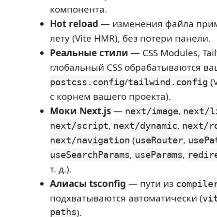
компонента.
Hot reload
— изменения файла при
лету (Vite HMR), без потери панели.
Реальные стили
— CSS Modules, Tai
глобальный CSS обрабатываются в
/
(
postcss.config
tailwind.config
с корнем вашего проекта).
Моки Next.js
—
,
next/image
next/l
,
,
next/script
next/dynamic
next/r
(
,
next/navigation
useRouter
usePa
,
,
useSearchParams
useParams
redir
т. д.).
Алиасы tsconfig
— пути из
compile
подхватываются автоматически (
vi
paths
).