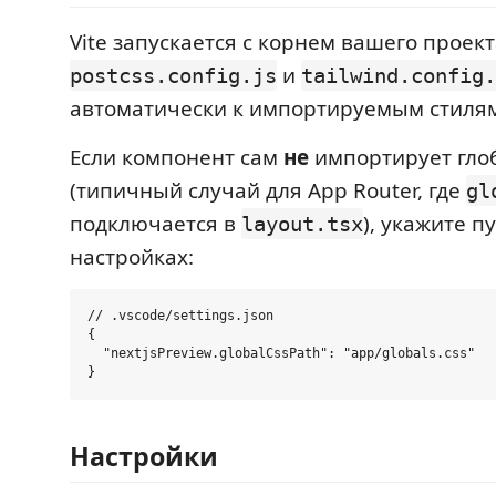
Vite запускается с корнем вашего проект
и
postcss.config.js
tailwind.config.
автоматически к импортируемым стиля
Если компонент сам
не
импортирует гло
(типичный случай для App Router, где
gl
подключается в
), укажите п
layout.tsx
настройках:
// .vscode/settings.json

{

  "nextjsPreview.globalCssPath": "app/globals.css"

Настройки