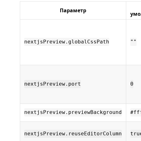
Параметр
умо
nextjsPreview.globalCssPath
""
nextjsPreview.port
0
nextjsPreview.previewBackground
#ff
nextjsPreview.reuseEditorColumn
tru