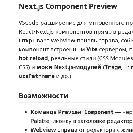
Next.js Component Preview
VSCode-расширение для мгновенного п
React/Next.js-компонентов прямо в реда
Открывает Webview-панель справа, соб
компонент встроенным
Vite
-сервером, 
hot reload
, реальные стили (CSS Modules,
CSS) и
моки Next.js-модулей
(
,
Image
Li
и др.).
usePathname
Возможности
Команда
— чер
Preview Component
Palette, иконку в заголовке редактор
Webview справа
от редактора с жи