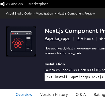
|   Marketplace
Visual Studio Code
>
Visualization
>
Next.js Component Preview
Next.js Component P
Paprika_apps
|
9 installs
|
Превью React/Next.js компонентов прям
моками Next.js модулей.
Installation
Launch VS Code Quick Open (
), p
Ctrl+P
Overview
Version History
Q & A
Ratin