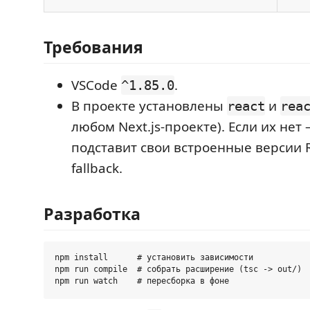
Требования
VSCode
.
^1.85.0
В проекте установлены
и
react
rea
любом Next.js-проекте). Если их не
подставит свои встроенные версии R
fallback.
Разработка
npm install      # установить зависимости

npm run compile  # собрать расширение (tsc -> out/)
