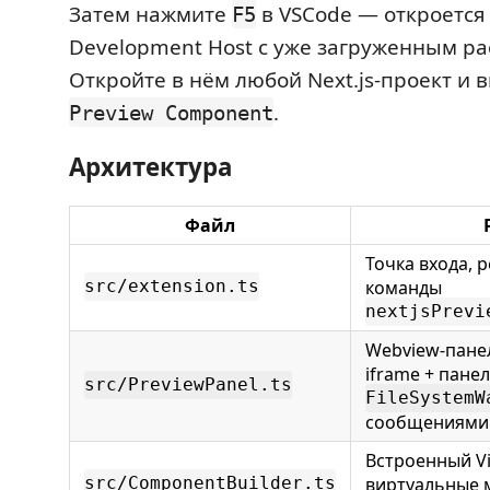
Затем нажмите
в VSCode — откроется 
F5
Development Host с уже загруженным р
Откройте в нём любой Next.js-проект и 
.
Preview Component
Архитектура
Файл
Точка входа, 
команды
src/extension.ts
nextjsPrevi
Webview-панел
iframe + пане
src/PreviewPanel.ts
FileSystemW
сообщениями
Встроенный Vi
виртуальные 
src/ComponentBuilder.ts