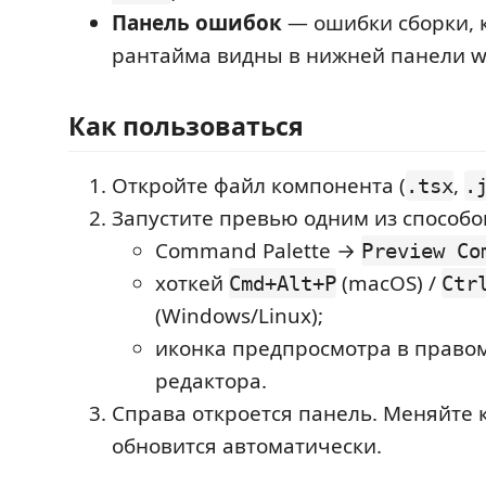
Панель ошибок
— ошибки сборки, 
рантайма видны в нижней панели w
Как пользоваться
Откройте файл компонента (
,
.tsx
.
Запустите превью одним из способо
Command Palette →
Preview Co
хоткей
(macOS) /
Cmd+Alt+P
Ctr
(Windows/Linux);
иконка предпросмотра в правом
редактора.
Справа откроется панель. Меняйте
обновится автоматически.