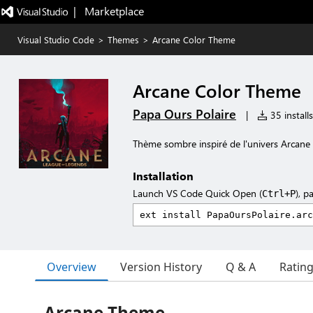
|   Marketplace
Visual Studio Code
>
Themes
>
Arcane Color Theme
Arcane Color Theme
Papa Ours Polaire
|
35 installs
Thème sombre inspiré de l'univers Arcane
Installation
Launch VS Code Quick Open (
), p
Ctrl+P
Overview
Version History
Q & A
Ratin
Arcane Theme