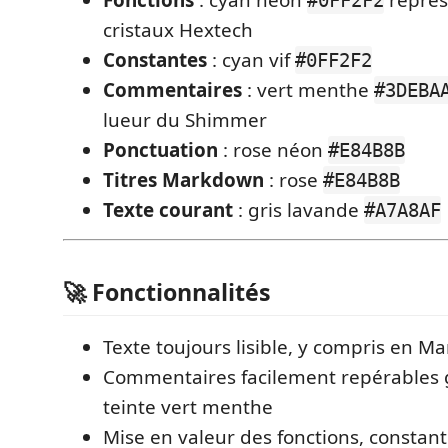
Fonctions
: cyan néon
représ
#0FF2F2
cristaux Hextech
Constantes
: cyan vif
#0FF2F2
Commentaires
: vert menthe
#3DEBA
lueur du Shimmer
Ponctuation
: rose néon
#E84B8B
Titres Markdown
: rose
#E84B8B
Texte courant
: gris lavande
#A7A8AF
🚀 Fonctionnalités
Texte toujours lisible, y compris en 
Commentaires facilement repérables g
teinte vert menthe
Mise en valeur des fonctions, constant