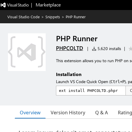
|   Marketplace
Visual Studio Code
>
Snippets
>
PHP Runner
PHP Runner
PHPCOLTD
|
5,620 installs
|
This extension allows you to run PHP on s
Installation
Launch VS Code Quick Open (
), p
Ctrl+P
Overview
Version History
Q & A
Ratin