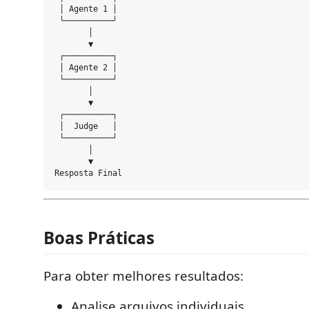
 │ Agente 1 │

 └──────────┘

       │

       ▼

 ┌──────────┐

 │ Agente 2 │

 └──────────┘

       │

       ▼

 ┌──────────┐

 │  Judge   │

 └──────────┘

       │

       ▼

Boas Práticas
Para obter melhores resultados:
Analise arquivos individuais