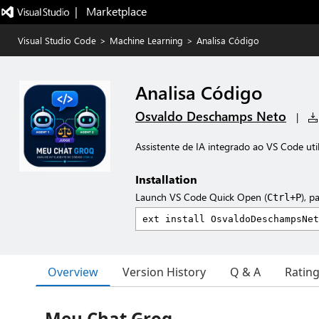
|   Marketplace
Visual Studio Code
>
Machine Learning
>
Analisa Código
Analisa Código
Osvaldo Deschamps Neto
|
Assistente de IA integrado ao VS Code uti
Installation
Launch VS Code Quick Open (
), p
Ctrl+P
Overview
Version History
Q & A
Ratin
Meu Chat Groq